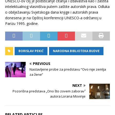
UNESCO-ov cilj je podsticanje čitanja i izdavaštva kao i zaštita
intelektualnog vlasništva putem zaštite autorskih prava. Odluka
o obilježavanju Svjetskoga dana knjige i autorskih prava
donesena je na Opštoj konferenciji UNESCO-a održanoj u
Parizu 1995. godine.
BORISLAV PEKIĆ
NARODNA BIBLIOTEKA BUDVE
PREVIOUS
Nastavljene probe za predstavu “Ovo nije zemlja
za žene”
NEXT
Pozorišna predstava „Ono što zovem zaboravˮ
autora Lorana Movinje
RELATED ARTICLES