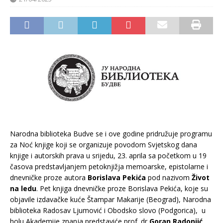
Narodna biblioteka Budve se i ove godine pridružuje programu
za Noć knjige koji se organizuje povodom Svjetskog dana
knjige i autorskih prava u srijedu, 23. aprila sa početkom u 19
časova predstavljanjem petoknjižja memoarske, epistolarne i
dnevničke proze autora
Borislava Pekića
pod nazivom
Život
na ledu
. Pet knjiga dnevničke proze Borislava Pekića, koje su
objavile izdavačke kuće Štampar Makarije (Beograd), Narodna
biblioteka Radosav Ljumović i Obodsko slovo (Podgorica), u
holu Akademije znanja predstaviće prof. dr
Goran Radonjić
.