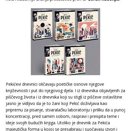
Pekićevi dnevnici oličavaju poetičke osnove njegove
književnosti i put do njegovog djela. I iz dnevnika objavljenih za
piščevog života i iz dnevnika koji su stigli iz piščeve ostavštine
jasno je vidljivo da je to žanr koji Pekić doživljava kao
pripremu za pisanje, stvaralačku laboratoriju i priliku da u punoj
koncentraciji, pred samim sobom, raspravi i preispita teme i
ideje svojih budućih knjiga. Utoliko je dnevnik za Pekića
majeutička forma u kojoj se presabiraju i suočavaju izvori i