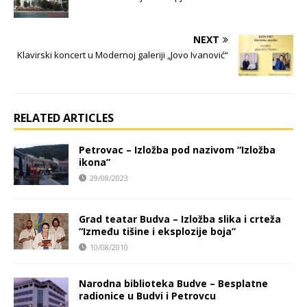
NEXT
Klavirski koncert u Modernoj galeriji „Jovo Ivanović“
RELATED ARTICLES
Petrovac – Izložba pod nazivom “Izložba
ikona”
29/08/2023
Grad teatar Budva – Izložba slika i crteža
“Između tišine i eksplozije boja”
10/08/2010
Narodna biblioteka Budve – Besplatne
radionice u Budvi i Petrovcu