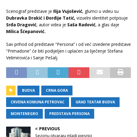
Scenograf predstave je
Ilija Vujošević
, glumci u videu su
Dubravka Drakić i Đorđije Tatić,
vizuelni identitet potpisuje
Srđa Dragović
, autor videa je
Saša Radović
, a glas daje
Milica Šćepanović.
Sav prihod od predstave “Persona” i od već izvedene predstave
“Primadone” će biti podijeljen i uplaćen za liječenje Stefana
Velimirovića i Sanje Pešalj.
BUDVA
CRNA GORA
CRVENA KOMUNA PETROVAC
GRAD TEATAR BUDVA
MONTENEGRO
PREDSTAVA PERSONA
PREVIOUS
Sezonu otvaraju mladi pjesnici