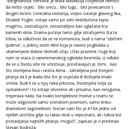
“Bergmanova ‘Persona’ je lirska vivisekcija čovjekove nemoći
da nešto osjeti… bilo sreću… bilo tugu… bilo povezanost s
drugim bićem. Centralna misterija, voljno ćutanje glavnog lika,
Elizabet Fogler, ostaje samo po sebi nedokučena tajna…
magično, zastrašujuće, nesaznatljivo kao uglačana lica
kamenih idola. Drama počinje tamo gdje istražujemo šta ta
tišina, ta odlučnost da se ne komunicira, budi u nama “običnim
ljudima”, u jednoj sestri Almi koja je naivno pogledala u
okamenjene dubine idolovih očiju. Užas praznine i tuge koji
nam se vraća iz vanvremenskog ogledala besmisla, iz odluke
da se u životu više ne učestvuje, poražavajući je, lomi… kao
što slomljena biva i sestra Alma… zdrobljena pod žrvnjem
pitanja da li je ikada išta što je osjećala ili doživjela imalo
smisla. Budi li se u njoj neka prkosna, životinjska volja za
opstankom? I to ostaje otvoreno ali i prisutno, kao nesigurna,
treperava nada. Na ovako kompleksne motive u teatru se
može odgovoriti samo scenskom poemom, samo lirsko-
dramskom zagonetkom. Srećan sam što je ATAK jedno od
rijetkih utočišta gdje su takav skok u nepoznato, ali i takva bol
postavljanja najtežih pitanja, mogući”, zapisao je o predstavi
Stevan Bodroža.