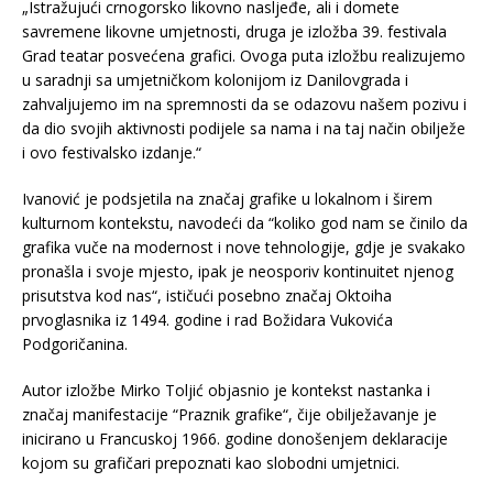
„Istražujući crnogorsko likovno nasljeđe, ali i domete
savremene likovne umjetnosti, druga je izložba 39. festivala
Grad teatar posvećena grafici. Ovoga puta izložbu realizujemo
u saradnji sa umjetničkom kolonijom iz Danilovgrada i
zahvaljujemo im na spremnosti da se odazovu našem pozivu i
da dio svojih aktivnosti podijele sa nama i na taj način obilježe
i ovo festivalsko izdanje.“
Ivanović je podsjetila na značaj grafike u lokalnom i širem
kulturnom kontekstu, navodeći da “koliko god nam se činilo da
grafika vuče na modernost i nove tehnologije, gdje je svakako
pronašla i svoje mjesto, ipak je neosporiv kontinuitet njenog
prisutstva kod nas“, ističući posebno značaj Oktoiha
prvoglasnika iz 1494. godine i rad Božidara Vukovića
Podgoričanina.
Autor izložbe Mirko Toljić objasnio je kontekst nastanka i
značaj manifestacije “Praznik grafike“, čije obilježavanje je
inicirano u Francuskoj 1966. godine donošenjem deklaracije
kojom su grafičari prepoznati kao slobodni umjetnici.