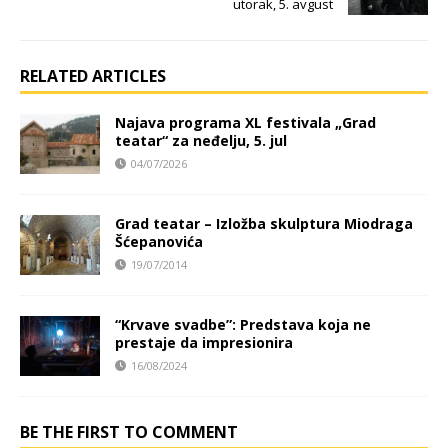
utorak, 5. avgust
RELATED ARTICLES
Najava programa XL festivala „Grad
teatar“ za neđelju, 5. jul
04/07/2026
Grad teatar – Izložba skulptura Miodraga
Šćepanovića
19/07/2014
“Krvave svadbe”: Predstava koja ne
prestaje da impresionira
16/08/2024
BE THE FIRST TO COMMENT