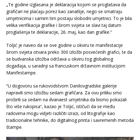
„Te godine izglasana je deklaracija kojom se proglašava da
grafičari ne plaćaju porez kao zanatlije, nego se smatraju
umjetnicima i samim tim postaju slobodni umjetnici. To je bila
velika verifikacija grafike i širom svijeta se slavi taj datum
proglašenja te deklaracije, 26. maj, kao dan grafike.“
Toljić je naveo da se ove godine u okviru te manifestacije
širom svijeta otvara preko 300 izložbi posvećenih grafici, te da
se budvanska izložba održava u okviru tog globalnog
događaja, u saradnji sa francuskom državnom institucijom
Manifestampe.
“U dogovoru sa rukovodstvom Danilovgradske galerije
napravili smo izložbu sedam grafičara. Za ovu priliku smo
proširili sa sedam na dvanaest umjetnika da bismo pokazali
što više rukopisa“, kazao je Toljić, ističući da se među
radovima mogu vidjeti različiti izrazi, od litografije kao
tradicionalne tehnike, do digitalnog printa i savremenih metoda
štampe.