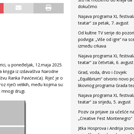
dokučimo
Najava programa XL festival
teatar“ za petak, 7. avgust
Od kultne TV serije do pozor
podviga: „Više od igre” na sc
između crkava
Najava programa XL festival
teatar“ za četvrtak, 6. avgust
ci, u poneđeljak, 12.maja 2025.
 knjiga iz izdavaštva Narodne
Grad, voda, drvo i čovjek:
tvu Ranka Pavićevića). Riječ je o
„Equilibrium“ otvorio novo po
oz riječi velikih, među kojima su:
likovnog programa Grada tea
 mnogi drugi.
Najava programa XL festival
teatar“ za srijedu, 5. avgust
Poziv za prijave za učešće n
„Creative Fest Montenegro“
Jitka Hosprova i Andrija Jovo