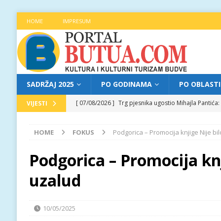
HOME
IMPRESUM
SADRŽAJ 2025
PO GODINAMA
PO OBLAST
[ 07/08/2026 ]
Trg pjesnika ugostio Mihajla Pantić
VIJESTI
FOKUS
HOME
FOKUS
Podgorica – Promocija knjige Nije bi
[ 06/08/2026 ]
Najava programa XL festivala „Grad t
[ 06/08/2026 ]
Od kultne TV serije do pozorišnog po
Podgorica – Promocija knj
[ 05/08/2026 ]
Najava programa XL festivala „Grad t
uzalud
[ 07/08/2026 ]
Najava programa XL festivala „Grad t
10/05/2025