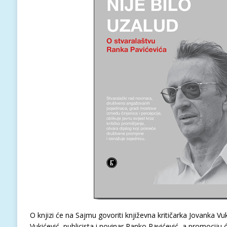
O knjizi će na Sajmu govoriti književna kritičarka Jovanka V
Vukićević, publicista i novinar Ranko Pavićević, a promociju 