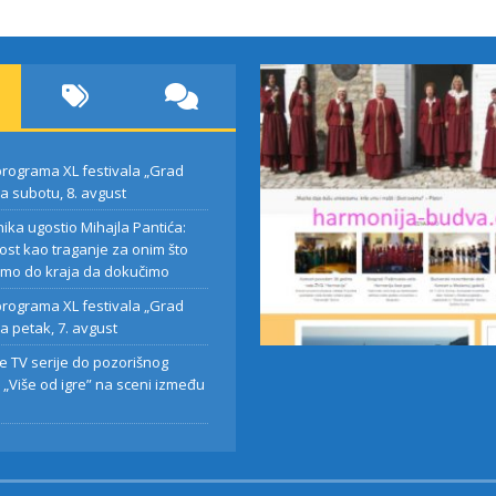
rograma XL festivala „Grad
za subotu, 8. avgust
nika ugostio Mihajla Pantića:
ost kao traganje za onim što
mo do kraja da dokučimo
esnika ugostio
Najava programa XL
rograma XL festivala „Grad
 Pantića:
festivala „Grad teatar
za petak, 7. avgust
vnost kao
za petak, 7. avgust
e TV serije do pozorišnog
je za onim što
 „Više od igre” na sceni između
emo do kraja
učimo