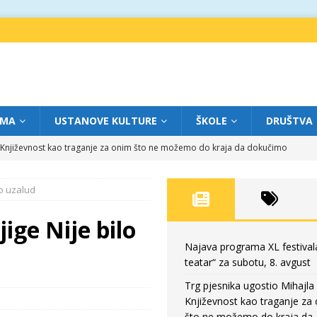
IMA
USTANOVE KULTURE
ŠKOLE
DRUŠTVA
a: Književnost kao traganje za onim što ne možemo do kraja da dokučimo
lo uzalud
eatar“ za petak, 7. avgust
FOKUS
dviga: „Više od igre” na sceni između crkava
FOKUS
ige Nije bilo
eatar“ za četvrtak, 6. avgust
FOKUS
Najava programa XL festival
teatar“ za subotu, 8. avgust
eatar“ za subotu, 8. avgust
FOKUS
Trg pjesnika ugostio Mihajla 
Književnost kao traganje za
što ne možemo do kraja da