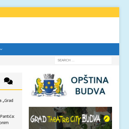
a „Grad
Pantića:
 onim