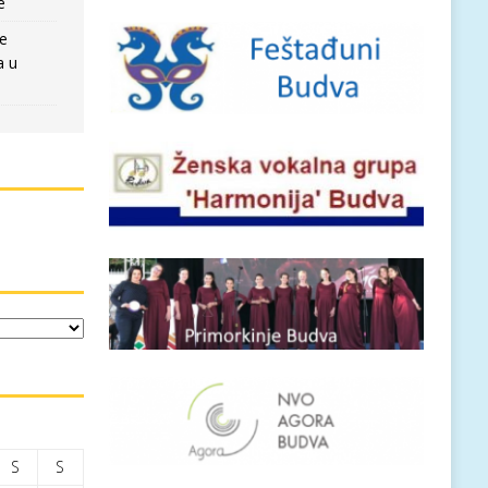
e
re
a u
S
S