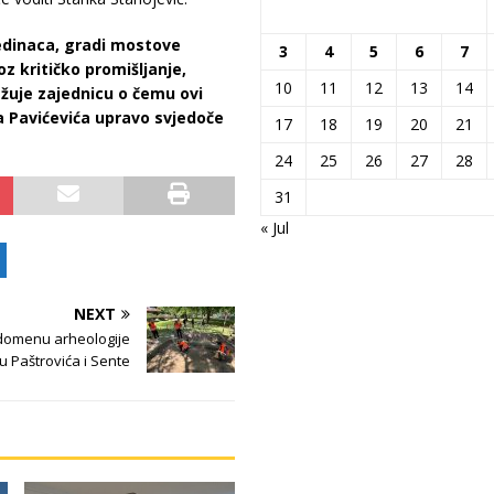
edinaca, gradi mostove
3
4
5
6
7
oz kritičko promišljanje,
10
11
12
13
14
žuje zajednicu o čemu ovi
a Pavićevića upravo svjedoče
17
18
19
20
21
24
25
26
27
28
31
« Jul
NEXT
domenu arheologije
 Paštrovića i Sente