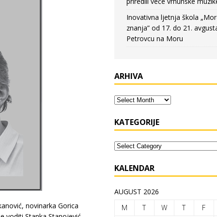
priredili veče vrhunske muzik
Inovativna ljetnja škola „Mo
znanja” od 17. do 21. avgust
Petrovcu na Moru
ARHIVA
KATEGORIJE
KALENDAR
AUGUST 2026
ukanović, novinarka Gorica
M
T
W
T
F
će voditi Stanka Stanojević.