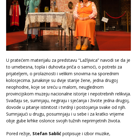
U pratećem materijalu za predstavu “Lažljivica” navodi se da je
to urnebesna, topla i duhovita priča o samoći, o potrebi za
prijateljem, o prolaznosti i velikim snovima na sporednim
kolosjecima. Junakinje su dvije starije žene, jedna drugoj
neophodne, koje se sreću u malom, neuglednom
provincijskom muzeju nacionalne istorije i nepotrebnih relikvija.
Svađaju se, sumnjaju, negiraju i sjećanja i živote jedna drugoj,
dovode u pitanje istinitost i tvrdnji i postojanja svake od njih.
Sumnjajući u drugu, posumnjaju i u sebe i za kratko vrijeme
obje gube krhke oslonce svojih tužnih neprimjetnih života.
Pored režije,
Stefan Sablić
potpisuje i izbor muzike,