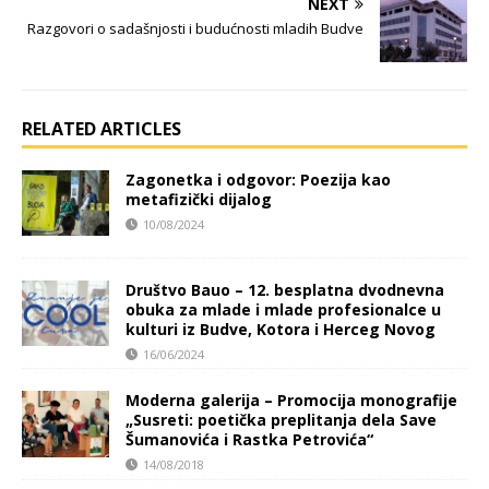
NEXT
Razgovori o sadašnjosti i budućnosti mladih Budve
RELATED ARTICLES
Zagonetka i odgovor: Poezija kao
metafizički dijalog
10/08/2024
Društvo Bauo – 12. besplatna dvodnevna
obuka za mlade i mlade profesionalce u
kulturi iz Budve, Kotora i Herceg Novog
16/06/2024
Moderna galerija – Promocija monografije
„Susreti: poetička preplitanja dela Save
Šumanovića i Rastka Petrovića“
14/08/2018