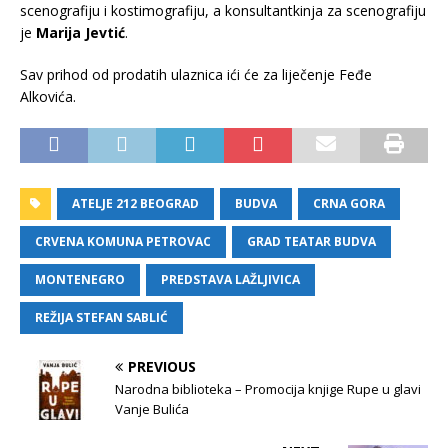
scenografiju i kostimografiju, a konsultantkinja za scenografiju
je
Marija Jevtić
.
Sav prihod od prodatih ulaznica ići će za liječenje Feđe
Alkovića.
ATELJE 212 BEOGRAD
BUDVA
CRNA GORA
CRVENA KOMUNA PETROVAC
GRAD TEATAR BUDVA
MONTENEGRO
PREDSTAVA LAŽLJIVICA
REŽIJA STEFAN SABLIĆ
PREVIOUS
Narodna biblioteka – Promocija knjige Rupe u glavi
Vanje Bulića