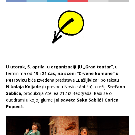
U
utorak, 5. aprila
,
u organizaciji JU „Grad teatar“,
u
terminima od
19 i 21 čas
,
na sceni “Crvene komune” u
Petrovicu
biće izvedena predstava
„Lažljivica”
po tekstu
Nikolaja Koljade
(u prevodu Novice Antića) u režiji
Stefana
Sablića
, produkcija Ateljea 212 iz Beograda. Radi se o
duodrami u kojoj glume
Jelisaveta Seka Sablić i Gorica
Popović.