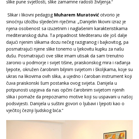
slike pune svjetlosti, slike zamamne radosti življenja.“
Slikar i likovni pedagog
Muharem Muratović
otvorio je
sinoćnju izložbu sljedećim riječima: „Danijelin likovni izraz je
njena osobenost sa izuzetnim i naglašenim karakteristikama
mediteranskog duha. Ta pripadnost Mediteranu ide još dalje
dajući njenim slikama dozu nečeg razigranog i bajkovitog, pa
posmatrajući njene slike tonemo u ljekovitu kupku za našu
dušu. Posmatrajući ove slike imam utisak da sam trenutno
zaronio u podmorje i svijet tišine, praiskonskog mira i rađanja
ljepote, okružen čarobnim biljnim svijetom i školjkama, koje su
ukras na likovima ovih slika, a ujedno i čaroban instrument koji
čuva praiskonski šum postanka ovog svijeta. Danijela u
potpunosti uspjeva da nas opčini čarobnim svijetom njenih
slika i pomaže da prepoznamo motive koji su uspavani u našoj
podsvijesti. Danijela u suštini govori o ljubavi i ljepoti kao o
vječitoj čeznji ljudskog bića.“