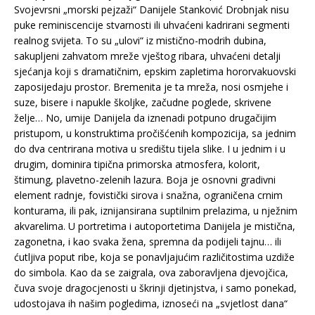
Svojevrsni „morski pejzaži“ Danijele Stanković Drobnjak nisu
puke reminiscencije stvarnosti ili uhvaćeni kadrirani segmenti
realnog svijeta. To su „ulovi“ iz mistično-modrih dubina,
sakupljeni zahvatom mreže vještog ribara, uhvaćeni detalji
sjećanja koji s dramatičnim, epskim zapletima hororvakuovski
zaposijedaju prostor. Bremenita je ta mreža, nosi osmjehe i
suze, bisere i napukle školjke, začudne poglede, skrivene
želje… No, umije Danijela da iznenadi potpuno drugačijim
pristupom, u konstruktima pročišćenih kompozicija, sa jednim
do dva centrirana motiva u središtu tijela slike. I u jednim i u
drugim, dominira tipična primorska atmosfera, kolorit,
štimung, plavetno-zelenih lazura. Boja je osnovni gradivni
element radnje, fovistički sirova i snažna, ograničena crnim
konturama, ili pak, iznijansirana suptilnim prelazima, u nježnim
akvarelima. U portretima i autoportetima Danijela je mistična,
zagonetna, i kao svaka žena, spremna da podijeli tajnu… ili
ćutljiva poput ribe, koja se ponavljajućim različitostima uzdiže
do simbola. Kao da se zaigrala, ova zaboravljena djevojčica,
čuva svoje dragocjenosti u škrinji djetinjstva, i samo ponekad,
udostojava ih našim pogledima, iznoseći na „svjetlost dana“