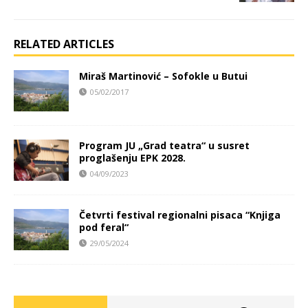
RELATED ARTICLES
Miraš Martinović – Sofokle u Butui
05/02/2017
Program JU „Grad teatra“ u susret
proglašenju EPK 2028.
04/09/2023
Četvrti festival regionalni pisaca “Knjiga
pod feral“
29/05/2024