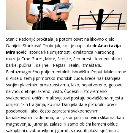
Stanić Radonjić pročitala je potom osvrt na likovno djelo
Danijele Stanković Drobnjak, koji je napisala
dr Anastazija
Miranović
, istoričarka umjetnosti, direktorica Narodnog
muzeja Crne Gore: „More, školjke, čempresi… kameni obluci,
barke, pučina… daljine… Pejzaži, realni, izmaštani…
Fantazmagorično polje mentalnih ishodišta. Poput Male sirene
ili Alise u zemlji primorsko-morskih čuda, kreće nas Danijela
svojim plavetnim prostranstvima, lako, nepatvoreno, gotovo
naivno, djetinje iskreno, čisto. Čudesni i istovremeno
svakodnevni, obični, mali svjetovi postaju povlašćena mjesta
umjetničkih traganja, kojima Danijela daje pikturalni oreol
posebnosti. Iako, često zapretani svakodnevnim,
banalizovanim radnjama, oni „izranjaju” na ovim slikama, kao
magnovenja, jutrenja, zalasci ili samo obični kameni obluci,
sakupljeni u zaboravljenoj gomili, s rasutih plaža sjećanja…