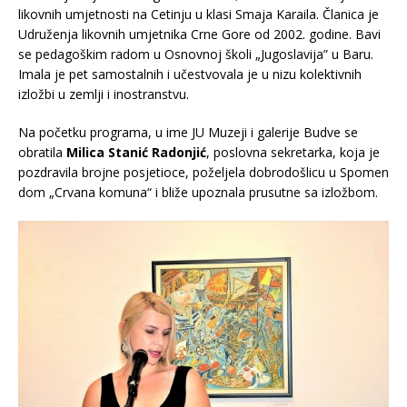
likovnih umjetnosti na Cetinju u klasi Smaja Karaila. Članica je
Udruženja likovnih umjetnika Crne Gore od 2002. godine. Bavi
se pedagoškim radom u Osnovnoj školi „Jugoslavija” u Baru.
Imala je pet samostalnih i učestvovala je u nizu kolektivnih
izložbi u zemlji i inostranstvu.
Na početku programa, u ime JU Muzeji i galerije Budve se
obratila
Milica Stanić Radonjić
, poslovna sekretarka, koja je
pozdravila brojne posjetioce, poželjela dobrodošlicu u Spomen
dom „Crvana komuna“ i bliže upoznala prusutne sa izložbom.