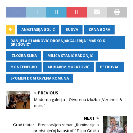
ANASTASIJA GOLIĆ
BUDVA
CRNA GORA
DANIJELA STANKOVIĆ DROBNJAKGALERIJA "MARKO K.
GREGOVIĆ"
IZLOŽBA SLIKA
MILICA STANIĆ RADONJIĆ
MONTENEGRO
MUHAREM MURATOVIĆ
PETROVAC
SPOMEN DOM CRVENA KOMUNA
PREVIOUS
Moderna galerija – Otvorena izložba „Veronesi &
more“
NEXT
Grad teatar – Predstavljen roman „Ruminacije o
predstojećoj katastrofi“ Filipa Grbića