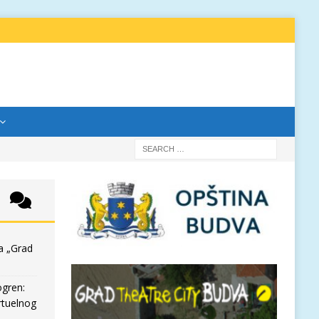
a „Grad
ogren:
rtuelnog