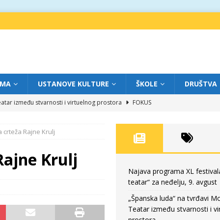
IMA
USTANOVE KULTURE
ŠKOLE
DRUŠTVA
atar između stvarnosti i virtuelnog prostora
FOKUS
eatar“ za subotu, 8. avgust
FOKUS
 crteža Rajne Krulj
a: Književnost kao traganje za onim što ne možemo do kraja da dokučimo
Rajne Krulj
eatar“ za petak, 7. avgust
FOKUS
Najava programa XL festival
teatar“ za neđelju, 9. avgust
eatar“ za neđelju, 9. avgust
FOKUS
„Španska luda“ na tvrđavi M
Teatar između stvarnosti i vi
prostora