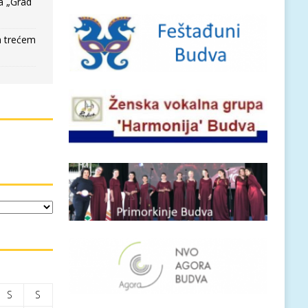
a „Grad
a trećem
S
S