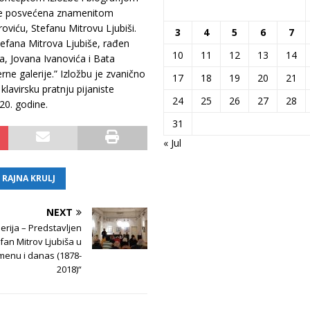
ja je posvećena znamenitom
roviću, Stefanu Mitrovu Ljubiši.
3
4
5
6
7
efana Mitrova Ljubiše, rađen
10
11
12
13
14
ta, Jovana Ivanovića i Bata
ne galerije.” Izložbu je zvanično
17
18
19
20
21
klavirsku pratnju pijaniste
24
25
26
27
28
20. godine.
31
« Jul
RAJNA KRULJ
NEXT
rija – Predstavljen
fan Mitrov Ljubiša u
enu i danas (1878-
2018)“