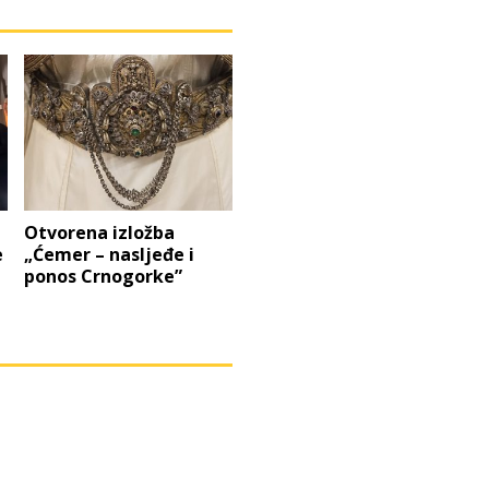
Otvorena izložba
e
„Ćemer – nasljeđe i
ponos Crnogorke”