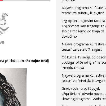
Najava programa XL festival
teatar“ za subotu, 8. avgust
Trg pjesnika ugostio Mihajla 
Književnost kao traganje za
što ne možemo do kraja da
dokučimo
Najava programa XL festival
teatar“ za petak, 7. avgust
Od kultne TV serije do pozor
na je izložba crteža
Rajne Krulj
.
podviga: „Više od igre” na sc
između crkava
Najava programa XL festival
teatar“ za četvrtak, 6. avgust
Grad, voda, drvo i čovjek:
„Equilibrium“ otvorio novo po
likovnog programa Grada tea