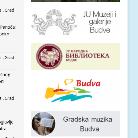
a „Grad
Pantića:
 onim
a „Grad
išnog
eni
a „Grad
glavlje
tra