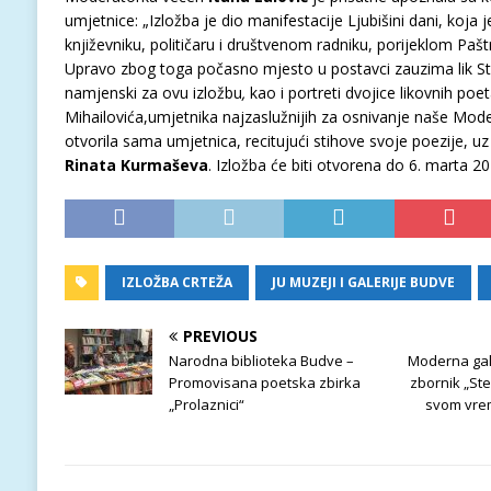
umjetnice: „Izložba je dio manifestacije Ljubišini dani, ko
književniku, političaru i društvenom radniku, porijeklom Pašt
Upravo zbog toga počasno mjesto u postavci zauzima lik St
namjenski za ovu izložbu
,
kao i portreti dvojice likovnih poe
Mihailovića,umjetnika najzaslužnijih za osnivanje naše Moder
otvorila sama umjetnica, recitujući stihove svoje poezije, uz 
Rinata Kurmaševa
. Izložba će biti otvorena do 6. marta 20
IZLOŽBA CRTEŽA
JU MUZEJI I GALERIJE BUDVE
PREVIOUS
Narodna biblioteka Budve –
Moderna gale
Promovisana poetska zbirka
zbornik „Ste
„Prolaznici“
svom vrem