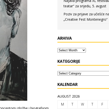
Najava programa XL festival
teatar“ za srijedu, 5. avgust
Poziv za prijave za učešće n
„Creative Fest Montenegro“
ARHIVA
KATEGORIJE
KALENDAR
AUGUST 2026
M
T
W
T
F
onceptom izložbe i biografijom