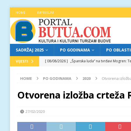
HOME
IMPRESUM
SADRŽAJ 2025
PO GODINAMA
PO OBLAST
[ 08/08/2026 ]
„Španska luda“ na tvrđavi Mogren: Te
VIJESTI
[ 07/08/2026 ]
Najava programa XL festivala „Grad t
HOME
PO GODINAMA
2020
Otvorena izložba
[ 07/08/2026 ]
Trg pjesnika ugostio Mihajla Pantić
FOKUS
Otvorena izložba crteža 
[ 06/08/2026 ]
Najava programa XL festivala „Grad t
[ 08/08/2026 ]
Najava programa XL festivala „Grad t
27/02/2020