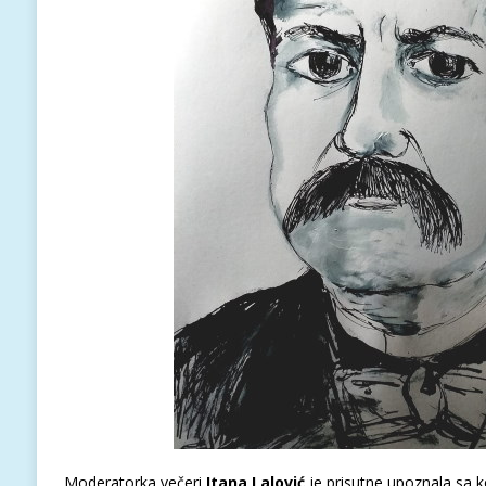
Moderatorka večeri
Itana Lalović
je prisutne upoznala sa k