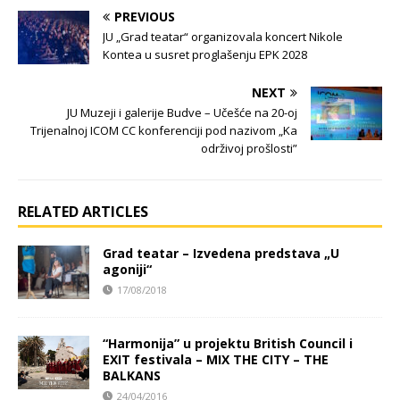
PREVIOUS
JU „Grad teatar“ organizovala koncert Nikole
Kontea u susret proglašenju EPK 2028
NEXT
JU Muzeji i galerije Budve – Učešće na 20-oj
Trijenalnoj ICOM CC konferenciji pod nazivom „Ka
održivoj prošlosti”
RELATED ARTICLES
Grad teatar – Izvedena predstava „U
agoniji“
17/08/2018
“Harmonija” u projektu British Council i
EXIT festivala – MIX THE CITY – THE
BALKANS
24/04/2016