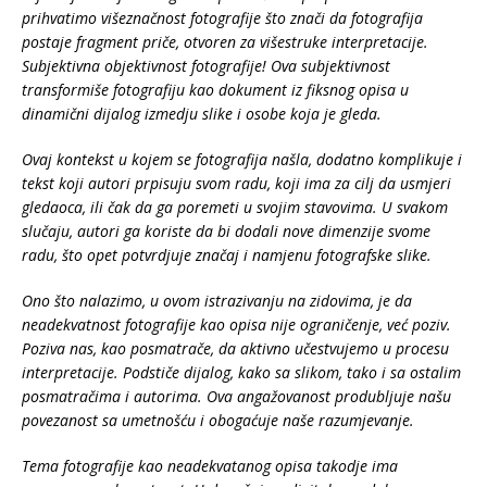
prihvatimo višeznačnost fotografije što znači da fotografija
postaje fragment priče, otvoren za višestruke interpretacije.
Subjektivna objektivnost fotografije! Ova subjektivnost
transformiše fotografiju kao dokument iz fiksnog opisa u
dinamični dijalog izmedju slike i osobe koja je gleda.
Ovaj kontekst u kojem se fotografija našla, dodatno komplikuje i
tekst koji autori prpisuju svom radu, koji ima za cilj da usmjeri
gledaoca, ili čak da ga poremeti u svojim stavovima. U svakom
slučaju, autori ga koriste da bi dodali nove dimenzije svome
radu, što opet potvrdjuje značaj i namjenu fotografske slike.
Ono što nalazimo, u ovom istrazivanju na zidovima, je da
neadekvatnost fotografije kao opisa nije ograničenje, već poziv.
Poziva nas, kao posmatrače, da aktivno učestvujemo u procesu
interpretacije. Podstiče dijalog, kako sa slikom, tako i sa ostalim
posmatračima i autorima. Ova angažovanost produbljuje našu
povezanost sa umetnošću i obogaćuje naše razumjevanje.
Tema fotografije kao neadekvatanog opisa takodje ima