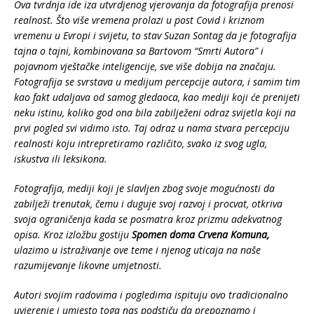
Ova tvrdnja ide iza utvrdjenog vjerovanja da fotografija prenosi
realnost. Što više vremena prolazi u post Covid i kriznom
vremenu u Evropi i svijetu, to stav Suzan Sontag da je fotografija
tajna o tajni, kombinovana sa Bartovom “Smrti Autora” i
pojavnom vještačke inteligencije, sve više dobija na značaju.
Fotografija se svrstava u medijum percepcije autora, i samim tim
kao fakt udaljava od samog gledaoca, kao mediji koji će prenijeti
neku istinu, koliko god ona bila zabilježeni odraz svijetla koji na
prvi pogled svi vidimo isto. Taj odraz u nama stvara percepciju
realnosti koju intrepretiramo različito, svako iz svog ugla,
iskustva ili leksikona.
Fotografija, mediji koji je slavljen zbog svoje mogućnosti da
zabilježi trenutak, čemu i duguje svoj razvoj i procvat, otkriva
svoja ograničenja kada se posmatra kroz prizmu adekvatnog
opisa. Kroz izložbu gostiju
Spomen doma Crvena Komuna,
ulazimo u istraživanje ove teme i njenog uticaja na naše
razumijevanje likovne umjetnosti.
Autori svojim radovima i pogledima ispituju ovo tradicionalno
uvjerenje i umjesto toga nas podstiču da prepoznamo i