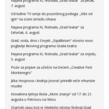
Najava programa XL festivala „Grad teatar“ za petak,
7. avgust
Od kultne TV serije do pozorišnog podviga: „Više od
igre” na sceni između crkava
Najava programa XL festivala „Grad teatar“ za
četvrtak, 6. avgust
Grad, voda, drvo i čovjek: „Equilibrium“ otvorio novo
poglavlje likovnog programa Grada teatra
Najava programa XL festivala „Grad teatar“ za srijedu,
5. avgust
Poziv za prijave za učešće na trećem „Creative Fest
Montenegro“
Jitka Hosprova i Andrija Jovović priredili veče vrhunske
muzike
Inovativna ljetnja škola „More znanja” od 17. do 21.
avgusta u Petrovcu na Moru
Dramski opus koji je obelježio istoriju festival Grad