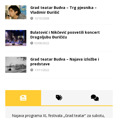
Grad teatar Budva – Trg pjesnika –
Vladimir Đurišić
13/10/2008
Bulatović i Nikčević posvetili koncert
Dragoljubu Đuričiću
03/08/2022
Grad teatar Budva – Najava izložbe i
predstave
17/11/2022
Najava programa XL festivala „Grad teatar“ za subotu,