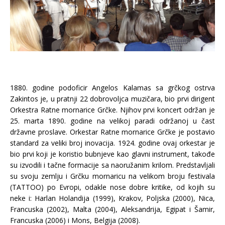
1880. godine podoficir Angelos Kalamas sa grčkog ostrva
Zakintos je, u pratnji 22 dobrovoljca muzičara, bio prvi dirigent
Orkestra Ratne mornarice Grčke. Njihov prvi koncert održan je
25. marta 1890. godine na velikoj paradi održanoj u čast
državne proslave. Orkestar Ratne mornarice Grčke je postavio
standard za veliki broj inovacija. 1924. godine ovaj orkestar je
bio prvi koji je koristio bubnjeve kao glavni instrument, takođe
su izvodili i tačne formacije sa naoružanim krilom. Predstavljali
su svoju zemlju i Grčku mornaricu na velikom broju festivala
(TATTOO) po Evropi, odakle nose dobre kritike, od kojih su
neke i: Harlan Holandija (1999), Krakov, Poljska (2000), Nica,
Francuska (2002), Malta (2004), Aleksandrija, Egipat i Šamir,
Francuska (2006) i Mons, Belgija (2008).