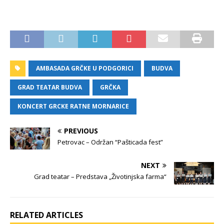
AMBASADA GRČKE U PODGORICI
BUDVA
GRAD TEATAR BUDVA
GRČKA
KONCERT GRCKE RATNE MORNARICE
PREVIOUS
Petrovac – Održan “Pašticada fest”
NEXT
Grad teatar – Predstava „Životinjska farma“
RELATED ARTICLES