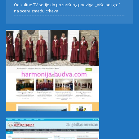
Od kultne TV serije do pozorišnog podviga: „Više od igre”
na sceni između crkava