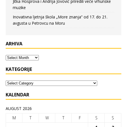
Jitka Hosprova i Andrija Jovović priredili veče vrhunske
muzike
Inovativna ljetnja škola „More znanja” od 17. do 21.
avgusta u Petrovcu na Moru
ARHIVA
KATEGORIJE
KALENDAR
AUGUST 2026
M
T
W
T
F
S
S