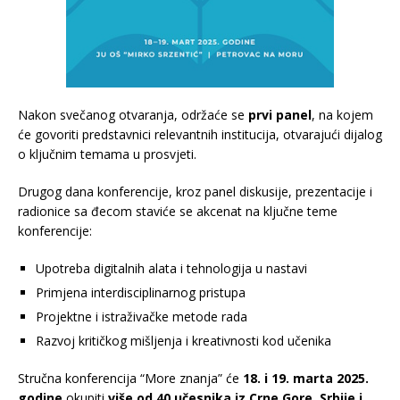
Nakon svečanog otvaranja, održaće se
prvi panel
, na kojem
će govoriti predstavnici relevantnih institucija, otvarajući dijalog
o ključnim temama u prosvjeti.
Drugog dana konferencije, kroz panel diskusije, prezentacije i
radionice sa đecom staviće se akcenat na ključne teme
konferencije:
Upotreba digitalnih alata i tehnologija u nastavi
Primjena interdisciplinarnog pristupa
Projektne i istraživačke metode rada
Razvoj kritičkog mišljenja i kreativnosti kod učenika
Stručna konferencija “More znanja” će
18. i 19. marta 2025.
godine
okupiti
više od 40 učesnika iz Crne Gore, Srbije i