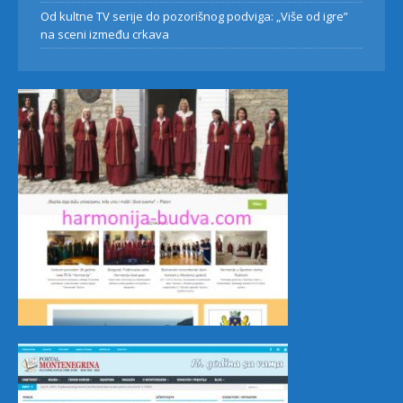
Od kultne TV serije do pozorišnog podviga: „Više od igre”
na sceni između crkava