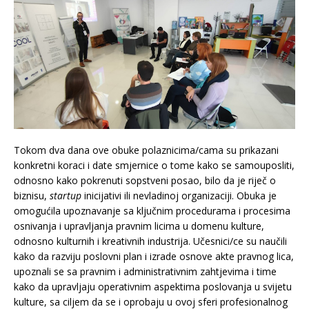
Tokom dva dana ove obuke polaznicima/cama su prikazani
konkretni koraci i date smjernice o tome kako se samouposliti,
odnosno kako pokrenuti sopstveni posao, bilo da je riječ o
biznisu,
startup
inicijativi ili nevladinoj organizaciji. Obuka je
omogućila upoznavanje sa ključnim procedurama i procesima
osnivanja i upravljanja pravnim licima u domenu kulture,
odnosno kulturnih i kreativnih industrija. Učesnici/ce su naučili
kako da razviju poslovni plan i izrade osnove akte pravnog lica,
upoznali se sa pravnim i administrativnim zahtjevima i time
kako da upravljaju operativnim aspektima poslovanja u svijetu
kulture, sa ciljem da se i oprobaju u ovoj sferi profesionalnog