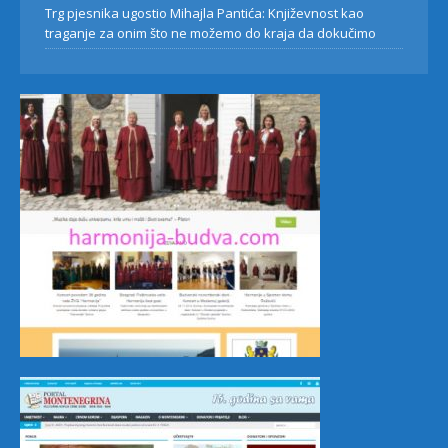
Trg pjesnika ugostio Mihajla Pantića: Književnost kao
traganje za onim što ne možemo do kraja da dokučimo