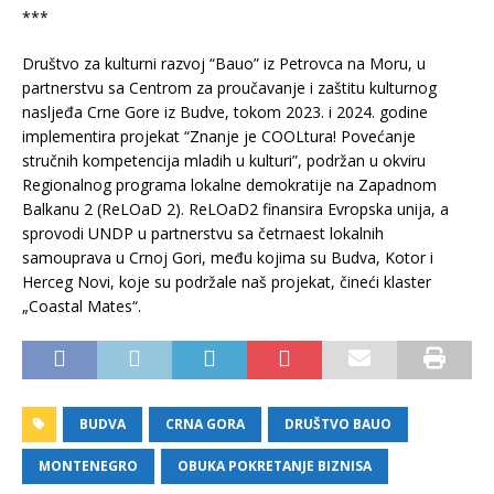
***
Društvo za kulturni razvoj “Bauo” iz Petrovca na Moru, u
partnerstvu sa Centrom za proučavanje i zaštitu kulturnog
nasljeđa Crne Gore iz Budve, tokom 2023. i 2024. godine
implementira projekat “Znanje je COOLtura! Povećanje
stručnih kompetencija mladih u kulturi”, podržan u okviru
Regionalnog programa lokalne demokratije na Zapadnom
Balkanu 2 (ReLOaD 2). ReLOaD2 finansira Evropska unija, a
sprovodi UNDP u partnerstvu sa četrnaest lokalnih
samouprava u Crnoj Gori, među kojima su Budva, Kotor i
Herceg Novi, koje su podržale naš projekat, čineći klaster
„Coastal Mates“.
BUDVA
CRNA GORA
DRUŠTVO BAUO
MONTENEGRO
OBUKA POKRETANJE BIZNISA