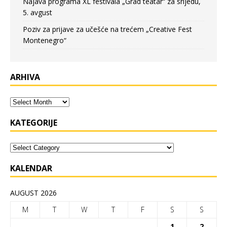
Najava programa XL festivala „Grad teatar“ za srijedu,
5. avgust
Poziv za prijave za učešće na trećem „Creative Fest
Montenegro“
ARHIVA
KATEGORIJE
KALENDAR
AUGUST 2026
M
T
W
T
F
S
S
1
2