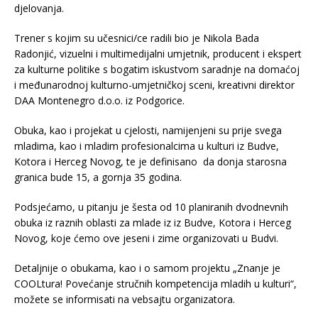
djelovanja.
Trener s kojim su učesnici/ce radili bio je Nikola Bada
Radonjić, vizuelni i multimedijalni umjetnik, producent i ekspert
za kulturne politike s bogatim iskustvom saradnje na domaćoj
i međunarodnoj kulturno-umjetničkoj sceni, kreativni direktor
DAA Montenegro d.o.o. iz Podgorice.
Obuka, kao i projekat u cjelosti, namijenjeni su prije svega
mladima, kao i mladim profesionalcima u kulturi iz Budve,
Kotora i Herceg Novog, te je definisano da donja starosna
granica bude 15, a gornja 35 godina.
Podsjećamo, u pitanju je šesta od 10 planiranih dvodnevnih
obuka iz raznih oblasti za mlade iz iz Budve, Kotora i Herceg
Novog, koje ćemo ove jeseni i zime organizovati u Budvi.
Detaljnije o obukama, kao i o samom projektu „Znanje je
COOLtura! Povećanje stručnih kompetencija mladih u kulturi“,
možete se informisati na vebsajtu organizatora.