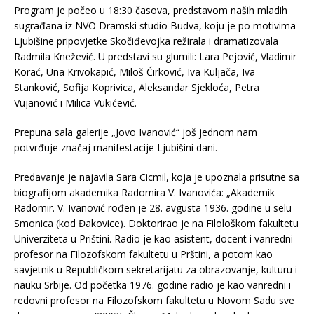
Program je počeo u 18:30 časova, predstavom naših mladih
sugrađana iz NVO Dramski studio Budva, koju je po motivima
Ljubišine pripovjetke Skočiđevojka režirala i dramatizovala
Radmila Knežević. U predstavi su glumili: Lara Pejović, Vladimir
Korać, Una Krivokapić, Miloš Ćirković, Iva Kuljača, Iva
Stanković, Sofija Koprivica, Aleksandar Sjekloća, Petra
Vujanović i Milica Vukićević.
Prepuna sala galerije „Jovo Ivanović“ još jednom nam
potvrđuje značaj manifestacije Ljubišini dani.
Predavanje je najavila Sara Cicmil, koja je upoznala prisutne sa
biografijom akademika Radomira V. Ivanovića: „Akademik
Radomir. V. Ivanović rođen je 28. avgusta 1936. godine u selu
Smonica (kod Đakovice). Doktorirao je na Filološkom fakultetu
Univerziteta u Prištini. Radio je kao asistent, docent i vanredni
profesor na Filozofskom fakultetu u Prštini, a potom kao
savjetnik u Republičkom sekretarijatu za obrazovanje, kulturu i
nauku Srbije. Od početka 1976. godine radio je kao vanredni i
redovni profesor na Filozofskom fakultetu u Novom Sadu sve