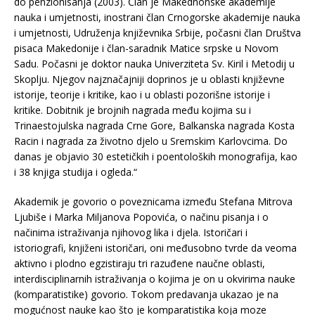
do penzionisanja (2003). Član je Makednonske akademije
nauka i umjetnosti, inostrani član Crnogorske akademije nauka
i umjetnosti, Udruženja književnika Srbije, počasni član Društva
pisaca Makedonije i član-saradnik Matice srpske u Novom
Sadu. Počasni je doktor nauka Univerziteta Sv. Kiril i Metodij u
Skoplju. Njegov najznačajniji doprinos je u oblasti književne
istorije, teorije i kritike, kao i u oblasti pozorišne istorije i
kritike. Dobitnik je brojnih nagrada među kojima su i
Trinaestojulska nagrada Crne Gore, Balkanska nagrada Kosta
Racin i nagrada za životno djelo u Sremskim Karlovcima. Do
danas je objavio 30 estetičkih i poentoloških monografija, kao
i 38 knjiga studija i ogleda.“
Akademik je govorio o poveznicama između Stefana Mitrova
Ljubiše i Marka Miljanova Popovića, o načinu pisanja i o
načinima istraživanja njihovog lika i djela. Istoričari i
istoriografi, knjiženi istoričari, oni međusobno tvrde da veoma
aktivno i plodno egzistiraju tri razuđene naučne oblasti,
interdisciplinarnih istraživanja o kojima je on u okvirima nauke
(komparatistike) govorio. Tokom predavanja ukazao je na
mogućnost nauke kao što je komparatistika koja moze