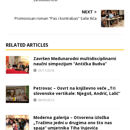
NEXT
Promovisan roman “Pas i kontrabas” Saše Ilića
RELATED ARTICLES
Završen Međunarodni multidisciplinarni
naučni simpozijum “Antička Budva”
29/11/2018
Petrovac – Osvrt na književno veče „Tri
slovenske vertikale: Njegoš, Andrić, Lalić“
08/09/2015
Moderna galerija – Otvorena izložba
„Tražimo jedni u drugima ono što nas
spaja“ umjetnika Tiha Vujovića