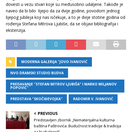
dovesti u vezu stvari koje su međusobno udaljene. Takođe je
naveo da bi bilo lijepo da za dvije godine, povodom jednog
lijepog jubileja koji nas isčekuje, a to je dvije stotine godina od
rođenja Stefana Mitrova Ljubiše, da se objavi bibliografija i
ekstenzija.
MODERNA GALERIJA "JOVO IVANOVIĆ
NVO DRAMSKI STUDIO BUDVA
PREDAVANJE "STEFAN MITROV LJUBIŠA" I MARKO MILJANOV
POPOVIĆ"
PREDSTAVA "SKOČIĐEVOJKA"
RADOMIR V. IVANOVIĆ
PREVIOUS
Predstavljen zbornik „Nematerijalna kulturna
baština Paštrovića: Budućnost tradicije & tradicija
za budućnost“