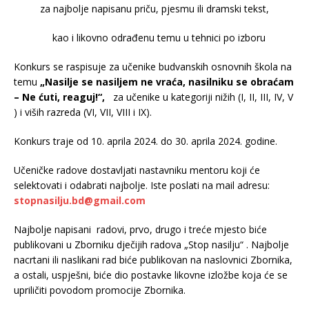
za najbolje napisanu priču, pjesmu ili dramski tekst,
kao i likovno odrađenu temu u tehnici po izboru
Konkurs se raspisuje za učenike budvanskih osnovnih škola na
temu
„Nasilje se nasiljem ne vraća, nasilniku se obraćam
– Ne ćuti, reaguj!“,
za učenike u kategoriji nižih (I, II, III, IV, V
) i viših razreda (VI, VII, VIII i IX).
Konkurs traje od 10. aprila 2024. do 30. aprila 2024. godine.
Učeničke radove dostavljati nastavniku mentoru koji će
selektovati i odabrati najbolje. Iste poslati na mail adresu:
stopnasilju.bd@gmail.com
Najbolje napisani radovi, prvo, drugo i treće mjesto biće
publikovani u Zborniku dječijih radova „Stop nasilju“ . Najbolje
nacrtani ili naslikani rad biće publikovan na naslovnici Zbornika,
a ostali, uspješni, biće dio postavke likovne izložbe koja će se
upriličiti povodom promocije Zbornika.