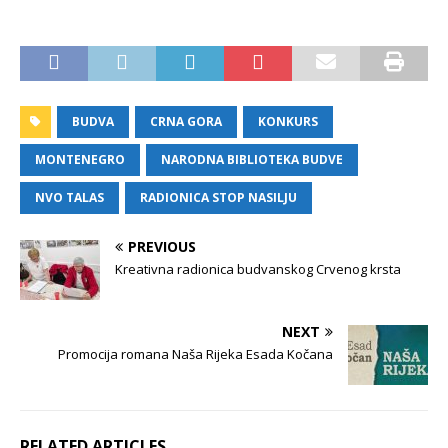
BUDVA
CRNA GORA
KONKURS
MONTENEGRO
NARODNA BIBLIOTEKA BUDVE
NVO TALAS
RADIONICA STOP NASILJU
PREVIOUS
Kreativna radionica budvanskog Crvenog krsta
NEXT
Promocija romana Naša Rijeka Esada Kočana
RELATED ARTICLES