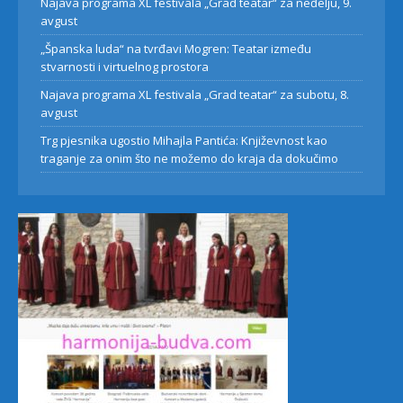
Najava programa XL festivala „Grad teatar“ za neđelju, 9.
avgust
„Španska luda“ na tvrđavi Mogren: Teatar između
stvarnosti i virtuelnog prostora
Najava programa XL festivala „Grad teatar“ za subotu, 8.
avgust
Trg pjesnika ugostio Mihajla Pantića: Književnost kao
traganje za onim što ne možemo do kraja da dokučimo