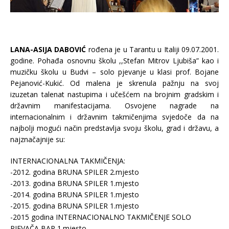
LANA-ASIJA DABOVI
Ć
rođena je u Tarantu u Italiji 09.07.2001.
godine. Pohađa osnovnu školu ,,Stefan Mitrov Ljubiša” kao i
muzičku školu u Budvi – solo pjevanje u klasi prof. Bojane
Pejanović-Kukić. Od malena je skrenula pažnju na svoj
izuzetan talenat nastupima i učešćem na brojnim gradskim i
državnim manifestacijama. Osvojene nagrade na
internacionalnim i državnim takmičenjima svjedoče da na
najbolji mogući način predstavlja svoju školu, grad i državu, a
najznačajnije su:
INTERNACIONALNA TAKMIČENJA:
-2012. godina BRUNA SPILER 2.mjesto
-2013. godina BRUNA SPILER 1.mjesto
-2014. godina BRUNA SPILER 1.mjesto
-2015. godina BRUNA SPILER 1.mjesto
-2015 godina INTERNACIONALNO TAKMIČENJE SOLO
PJEVAČA BAR 1.mjesto