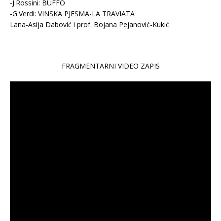
-J.Rossini: BUFFO
-G.Verdi: VINSKA PJESMA-LA TRAVIATA
Lana-Asija Dabović i prof. Војаnа Pejanović-Kukić
FRAGMENTARNI VIDEO ZAPIS