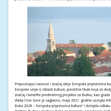
Prepoznajuci vaznost i značaj ideje Evropske prijestonice ku
Evropske unije iz oblasti kulture, prestižne titule koja se dod
značaj i benefite predmetnog projekta za Budvu, kao grada k
Vlada Crne Gore je saglasno, maja 2021. godine usvojila In
Boka 2028 – Evropska prijestonica kulture” i donijela odluk