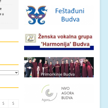
e
re
a u
S
S