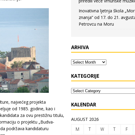
priredili veče vrhunske muzik
Inovativna ljetnja škola „Mo
znanja” od 17. do 21. avgust
Petrovcu na Moru
ARHIVA
KATEGORIJE
lture, najvećeg projekta
KALENDAR
jeljuje od 1985. godine, kao i
andidata za ovu prestižnu titulu,
AUGUST 2026
formaciju o projektu „Budva-
u da podržava kandidaturu
M
T
W
T
F