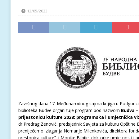
12/05/2023
Završnog dana 17. Međunarodnog sajma knjiga u Podgorici
biblioteka Budve organizuje program pod nazivom
Budva –
prijestonicu kulture 2028: programska i umjetnička viz
dr Predrag Zenović, predsjednik Savjeta za kulturu Opštine
prenijećemo izlaganja Nemanje Milenkovića, direktora fond
prestonica kulture” i Monike Bilbije, doktorke umjetnosti i ar