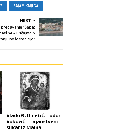
VE
SAJAM KNJIGA
NEXT
o predavanje “Šapat
masline – Pričajmo o
anju naše tradicije”
Vlado Đ. Duletić: Tudor
n
Vuković – tajanstveni
slikar iz Maina