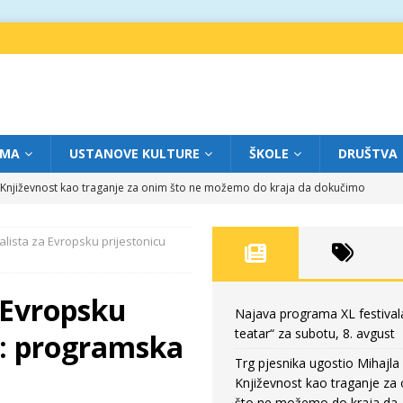
IMA
USTANOVE KULTURE
ŠKOLE
DRUŠTVA
a: Književnost kao traganje za onim što ne možemo do kraja da dokučimo
alista za Evropsku prijestonicu
eatar“ za petak, 7. avgust
FOKUS
dviga: „Više od igre” na sceni između crkava
FOKUS
a Evropsku
eatar“ za četvrtak, 6. avgust
FOKUS
Najava programa XL festival
teatar“ za subotu, 8. avgust
8: programska
eatar“ za subotu, 8. avgust
FOKUS
Trg pjesnika ugostio Mihajla 
Književnost kao traganje za
što ne možemo do kraja da