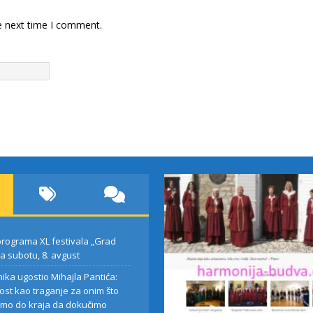
e next time I comment.
rograma XL festivala „Grad
za subotu, 8. avgust
nika ugostio Mihajla Pantića:
ost kao traganje za onim što
mo do kraja da dokučimo