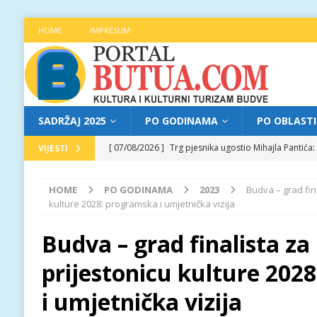
HOME
IMPRESUM
SADRŽAJ 2025
PO GODINAMA
PO OBLAST
[ 07/08/2026 ]
Trg pjesnika ugostio Mihajla Pantić
VIJESTI
FOKUS
HOME
PO GODINAMA
2023
Budva – grad fin
[ 06/08/2026 ]
Najava programa XL festivala „Grad t
kulture 2028: programska i umjetnička vizija
[ 06/08/2026 ]
Od kultne TV serije do pozorišnog po
Budva – grad finalista z
[ 05/08/2026 ]
Najava programa XL festivala „Grad t
prijestonicu kulture 202
[ 07/08/2026 ]
Najava programa XL festivala „Grad t
i umjetnička vizija