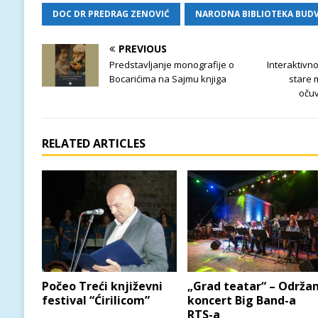
DOC DR PREDRAG ZENOVIĆ
NARODNA BIBLIOTEKA BUD
PREVIOUS
Predstavljanje monografije o
Interaktivn
Bocarićima na Sajmu knjiga
stare 
očuv
RELATED ARTICLES
Počeo Treći književni
„Grad teatar“ – Održa
festival “Ćirilicom”
koncert Big Band-a
RTS-a