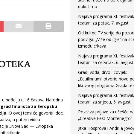
dokučimo
Najava programa XL festival
teatar“ za petak, 7. avgust
Od kultne TV serije do pozor
podviga: „Više od igre” na sc
između crkava
Najava programa XL festival
teatar“ za četvrtak, 6. avgust
Grad, voda, drvo i čovjek:
„Equilibrium“ otvorio novo po
likovnog programa Grada tea
Najava programa XL festival
, u neđelju u 16 časova Narodna
teatar“ za srijedu, 5. avgust
 grad finalista za Evropsku
Poziv za prijave za učešće n
ija.
O ovoj temi će govoriti doc.
„Creative Fest Montenegro“
 Budva, a putem videa
acije „Novi Sad — Evropska
Jitka Hosprova i Andrija Jovo
hitektkinje.