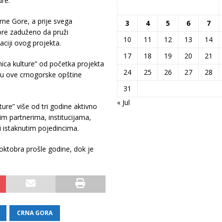
re.
rne Gore, a prije svega
3
4
5
6
7
Gore zaduženo da pruži
10
11
12
13
14
iji ovog projekta.
17
18
19
20
21
ca kulture” od početka projekta
24
25
26
27
28
ru ove crnogorske opštine
31
« Jul
ure” više od tri godine aktivno
im partnerima, institucijama,
 istaknutim pojedincima.
oktobra prošle godine, dok je
CRNA GORA