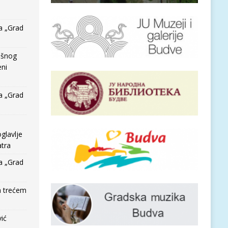
a „Grad
išnog
eni
a „Grad
glavlje
tra
a „Grad
a trećem
vić