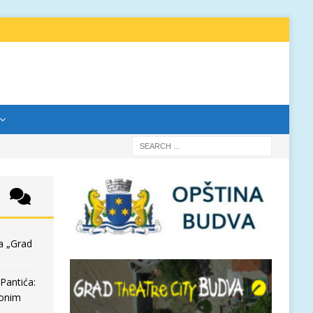
a „Grad
Pantića:
 onim