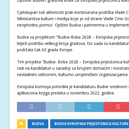
Opštine Budva i gradova Boke za Evropsku prijestonicu kultu
Cjelokupan tok aktivnosti prati kontinuirana podrška Vlade C
Ministarstva kulture i medija koje je od strane Vlade Crne 
neophodnu pomoć Opštini Budva i partnerima u implementac
Budva sa projektom “Budva-Boka 2028 – Evropska prijestoni
bilježi podršku velikog broja gradova. Do sada su kandidatu
podržala čak 63 grada Evrope.
Tim projekta ”Budva- Boka 2028 – Evropska prijestonica kult
radi na kandidaturi u saradnji sa brojnim domaćim i inostran
nevladinim sektorom, kulturno-umjetničkim organizacijama i
Evropska komisija potvrdila je kandidaturu Budve sredinom 
aplikaciona knjiga predata u novembru 2022. godine.
BUDVA
BUDVA EVROPSKA PRIJESTONICA KULTURE