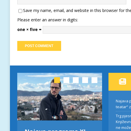
Save my name, email, and website in this browser for th
Please enter an answer in digits:
one × five =
Najava p
teatar“ 
Trg pjes
Književn
ne može