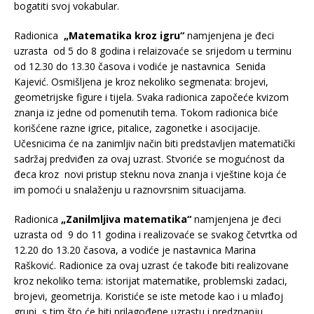
bogatiti svoj vokabular.
Radionica
„Matematika kroz igru“
namjenjena je đeci
uzrasta od 5 do 8 godina i relaizovaće se srijedom u terminu
od 12.30 do 13.30 časova i vodiće je nastavnica Senida
Kajević. Osmišljena je kroz nekoliko segmenata: brojevi,
geometrijske figure i tijela. Svaka radionica započeće kvizom
znanja iz jedne od pomenutih tema. Tokom radionica biće
korišćene razne igrice, pitalice, zagonetke i asocijacije.
Učesnicima će na zanimljiv način biti predstavljen matematički
sadržaj predviđen za ovaj uzrast. Stvoriće se mogućnost da
đeca kroz novi pristup steknu nova znanja i vještine koja će
im pomoći u snalaženju u raznovrsnim situacijama.
Radionica
„Zanilmljiva matematika“
namjenjena je đeci
uzrasta od 9 do 11 godina i realizovaće se svakog četvrtka od
12.20 do 13.20 časova, a vodiće je nastavnica Marina
Rašković. Radionice za ovaj uzrast će takođe biti realizovane
kroz nekoliko tema: istorijat matematike, problemski zadaci,
brojevi, geometrija. Koristiće se iste metode kao i u mlađoj
grupi, s tim što će biti prilagođene uzrastu i predznanju