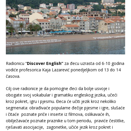
Radionicu “
Discover English”
za đecu uzrasta od 6-10 godina
vodiće profesorica Kaja Lazarević ponedjeljkom od 13 do 14
časova.
Cilj ove radionice je da pomogne đeci da bolje usvoje i
obogate svoj vokabular i gramatiku engleskog jezika, učeći
kroz pokret, igru i pjesmu. Đeca će učiti jezik kroz nekoliko
segmenata: obrađivaće popularne đečije pjesme i igre, slušaće
i čitaće poznate priče i inserte iz filmova, oslikavaće ih,
obilježavaće poznate praznike u tom periodu, praviće čestitke,
rješavati asocijacije, zagonetke, učiće jezik kroz pokret i