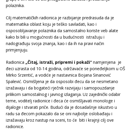
polaznika.
Cilj matematičkih radionica je razbijanje predrasuda da je
matematika oblast koju je teško savladati, kao i
osposobljavanje polaznika da samostalno koriste veb alate
kako bi bili u mogućnosti da u budućnosti istražuju i
nadograđuju svoja znanja, kao i da ih na pravi način
primjenjuju.
Radionica
„Čitaj, istraži, pripremi i pokaži“
namjenjena je
đeci uzrasta od 10-14 godina, održavaće se poneđeljkom u OŠ
Mirko Srzentić, a vodiće je nastavnica Bojana Sinanović
Spalević. Osmišljena je da osposobi đecu da se nesmetano
izražavaju i da bogateći rječnik razvijaju i samopouzdanje
prilikom samostalnog i javnog izlaganja. Uz zajednički odabir
teme, voditelj radionice i đeca će osmišljavati monologe i
dijaloge i stvarati priče. Budući da je dosadašnje iskustvo u
radu sa đecom pokazalo da se oni najbolje oslobađaju i
izražavaju kroz nastup na sceni, to će biti i krajnji cilj ove
radionice.