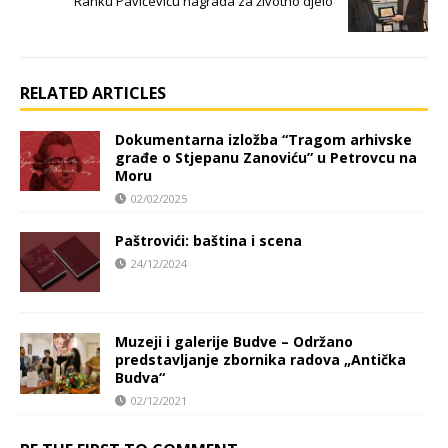
Ranku Pavićeviću nagrada za životno djelo
RELATED ARTICLES
Dokumentarna izložba “Tragom arhivske
građe o Stjepanu Zanoviću” u Petrovcu na
Moru
02/02/2025
Paštrovići: baština i scena
24/12/2024
Muzeji i galerije Budve – Održano
predstavljanje zbornika radova „Antička
Budva“
02/12/2021