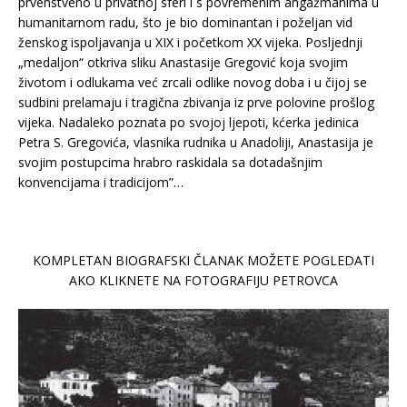
prvenstveno u privatnoj sferi i s povremenim angažmanima u
humanitarnom radu, što je bio dominantan i poželjan vid
ženskog ispoljavanja u XIX i početkom XX vijeka. Posljednji
„medaljon“ otkriva sliku Anastasije Gregović koja svojim
životom i odlukama već zrcali odlike novog doba i u čijoj se
sudbini prelamaju i tragična zbivanja iz prve polovine prošlog
vijeka. Nadaleko poznata po svojoj ljepoti, kćerka jedinica
Petra S. Gregovića, vlasnika rudnika u Anadoliji, Anastasija je
svojim postupcima hrabro raskidala sa dotadašnjim
konvencijama i tradicijom”…
KOMPLETAN BIOGRAFSKI ČLANAK MOŽETE POGLEDATI
AKO KLIKNETE NA FOTOGRAFIJU PETROVCA