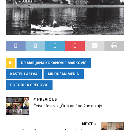
DR MARIJANA KOKANOVIĆ MARKOVIĆ
KASTEL LASTVA
MR DUŠAN MEDIN
PORODICA GREGOVIĆ
PREVIOUS
Četvrti festival „Ćirilicom“ održan onlajn
NEXT