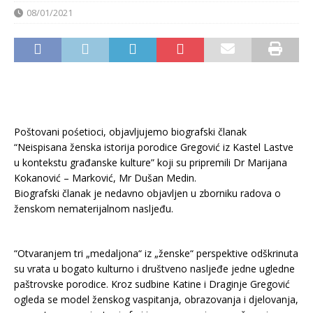
08/01/2021
Poštovani pośetioci, objavljujemo biografski članak
“Neispisana ženska istorija porodice Gregović iz Kastel Lastve
u kontekstu građanske kulture” koji su pripremili Dr Marijana
Kokanović – Marković, Mr Dušan Medin.
Biografski članak je nedavno objavljen u zborniku radova o
ženskom nematerijalnom nasljeđu.
“Otvaranjem tri „medaljona“ iz „ženske“ perspektive odškrinuta
su vrata u bogato kulturno i društveno nasljeđe jedne ugledne
paštrovske porodice. Kroz sudbine Katine i Draginje Gregović
ogleda se model ženskog vaspitanja, obrazovanja i djelovanja,