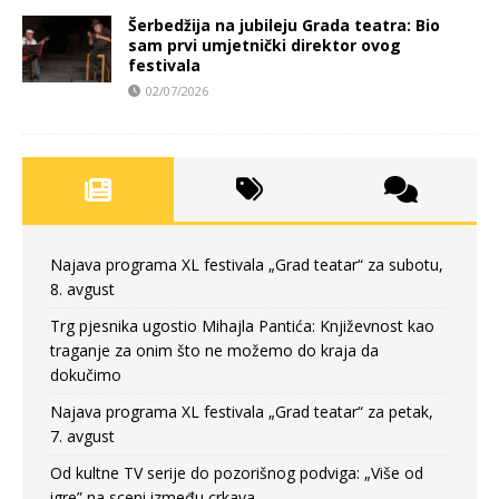
Šerbedžija na jubileju Grada teatra: Bio
sam prvi umjetnički direktor ovog
festivala
02/07/2026
Najava programa XL festivala „Grad teatar“ za subotu,
8. avgust
Trg pjesnika ugostio Mihajla Pantića: Književnost kao
traganje za onim što ne možemo do kraja da
dokučimo
Najava programa XL festivala „Grad teatar“ za petak,
7. avgust
Od kultne TV serije do pozorišnog podviga: „Više od
igre” na sceni između crkava