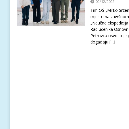
02/12/2025
Tim OŠ „Mirko Srzent
mjesto na završnom
„Naučna ekspedicija 
Rad učenika Osnovne 
Petrovca osvojio je
događaju
[…]