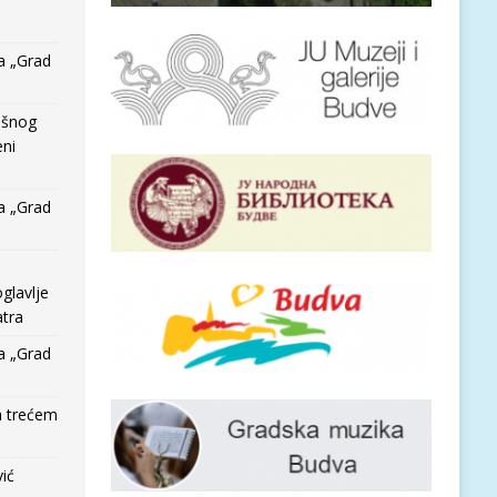
a „Grad
išnog
eni
a „Grad
glavlje
tra
a „Grad
a trećem
vić