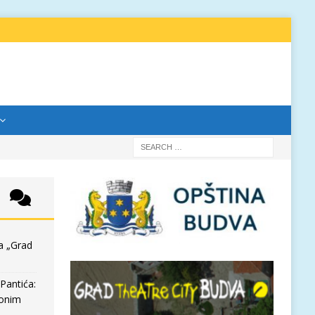
a „Grad
Pantića:
 onim