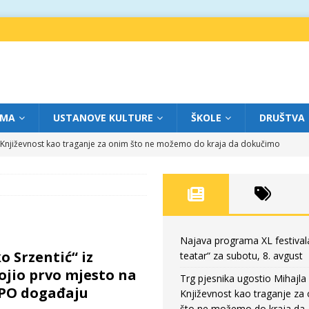
IMA
USTANOVE KULTURE
ŠKOLE
DRUŠTVA
a: Književnost kao traganje za onim što ne možemo do kraja da dokučimo
eatar“ za petak, 7. avgust
FOKUS
dviga: „Više od igre” na sceni između crkava
FOKUS
eatar“ za četvrtak, 6. avgust
FOKUS
Najava programa XL festival
o Srzentić“ iz
teatar“ za subotu, 8. avgust
eatar“ za subotu, 8. avgust
FOKUS
ojio prvo mjesto na
Trg pjesnika ugostio Mihajla 
PO događaju
Književnost kao traganje za
što ne možemo do kraja da