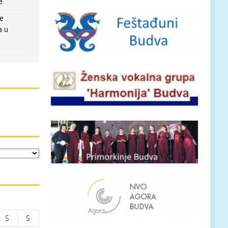
e
re
a u
S
S