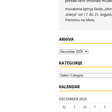
priredili veče vrhunske muzik
Inovativna ljetnja škola „Mo
znanja” od 17. do 21. avgust
Petrovcu na Moru
ARHIVA
KATEGORIJE
KALENDAR
DECEMBER 2025
M
T
W
T
F