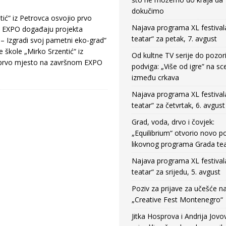
dokučimo
ić“ iz Petrovca osvojio prvo
Najava programa XL festival
 EXPO događaju projekta
teatar“ za petak, 7. avgust
– Izgradi svoj pametni eko-grad“
škole „Mirko Srzentić“ iz
Od kultne TV serije do pozor
 prvo mjesto na završnom EXPO
podviga: „Više od igre” na sc
između crkava
Najava programa XL festival
teatar“ za četvrtak, 6. avgust
Grad, voda, drvo i čovjek:
„Equilibrium“ otvorio novo po
likovnog programa Grada tea
Najava programa XL festival
teatar“ za srijedu, 5. avgust
Poziv za prijave za učešće n
„Creative Fest Montenegro“
Jitka Hosprova i Andrija Jovo