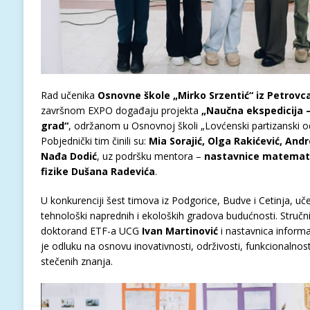
Rad učenika
Osnovne škole „Mirko Srzentić“ iz Petrovc
završnom EXPO događaju projekta
„Naučna ekspedicija –
grad“
, održanom u Osnovnoj školi „Lovćenski partizanski od
Pobjednički tim činili su:
Mia Sorajić, Olga Rakićević, Andr
Nađa Dodić
, uz podršku mentora –
nastavnice matemati
fizike Dušana Radevića
.
U konkurenciji šest timova iz Podgorice, Budve i Cetinja, učen
tehnološki naprednih i ekoloških gradova budućnosti. Stručni 
doktorand ETF-a UCG
Ivan Martinović
i nastavnica inform
je odluku na osnovu inovativnosti, održivosti, funkcionalnost
stečenih znanja.