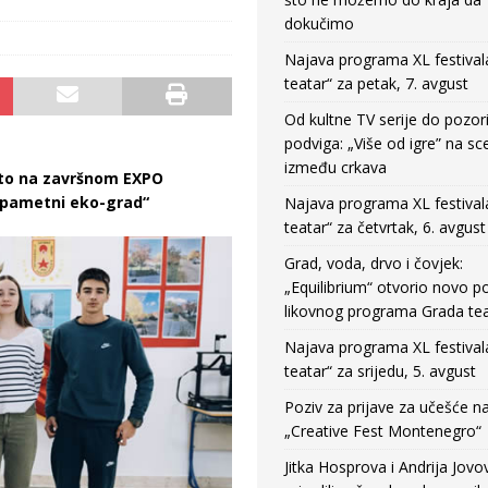
dokučimo
Najava programa XL festival
teatar“ za petak, 7. avgust
Od kultne TV serije do pozor
podviga: „Više od igre” na sc
između crkava
sto na završnom EXPO
j pametni eko-grad“
Najava programa XL festival
teatar“ za četvrtak, 6. avgust
Grad, voda, drvo i čovjek:
„Equilibrium“ otvorio novo po
likovnog programa Grada tea
Najava programa XL festival
teatar“ za srijedu, 5. avgust
Poziv za prijave za učešće n
„Creative Fest Montenegro“
Jitka Hosprova i Andrija Jovo