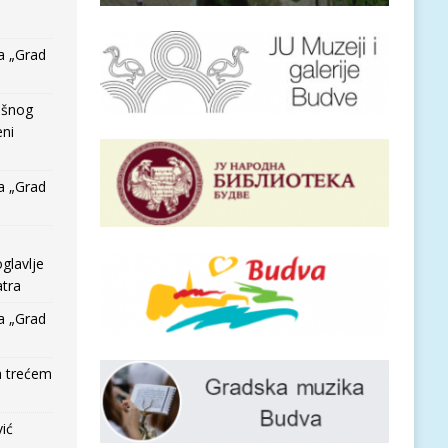
a „Grad
išnog
eni
a „Grad
glavlje
tra
a „Grad
a trećem
vić