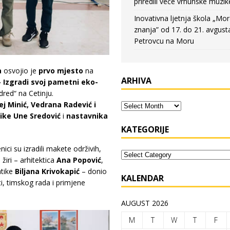
priredili veče vrhunske muzik
Inovativna ljetnja škola „Mo
znanja” od 17. do 21. avgust
Petrovcu na Moru
a
osvojio je
prvo mjesto
na
ARHIVA
 Izgradi svoj pametni eko-
red“ na Cetinju.
ej Minić, Vedrana Radević i
ke Une Sredović
i
nastavnika
KATEGORIJE
ici su izradili makete održivih,
žiri – arhitektica
Ana Popović
,
atike
Biljana Krivokapić
– donio
KALENDAR
i, timskog rada i primjene
AUGUST 2026
M
T
W
T
F