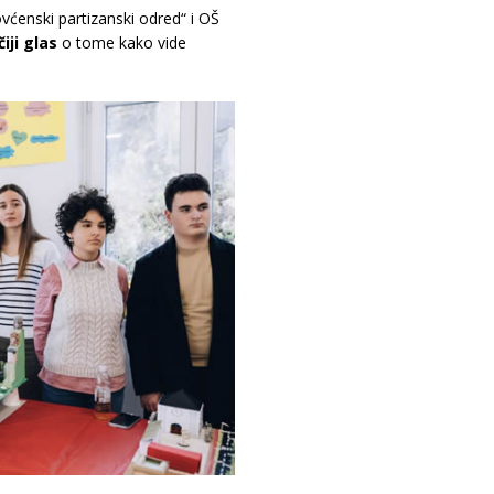
ovćenski partizanski odred“ i OŠ
iji glas
o tome kako vide