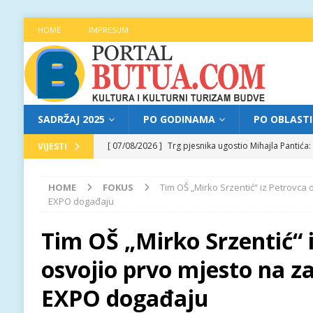
HOME
IMPRESUM
SADRŽAJ 2025
PO GODINAMA
PO OBLAST
[ 07/08/2026 ]
Trg pjesnika ugostio Mihajla Pantić
VIJESTI
FOKUS
HOME
FOKUS
Tim OŠ „Mirko Srzentić“ iz Petrovca
[ 06/08/2026 ]
Najava programa XL festivala „Grad t
EXPO događaju
[ 06/08/2026 ]
Od kultne TV serije do pozorišnog po
Tim OŠ „Mirko Srzentić“ 
[ 05/08/2026 ]
Najava programa XL festivala „Grad t
osvojio prvo mjesto na 
[ 07/08/2026 ]
Najava programa XL festivala „Grad t
EXPO događaju