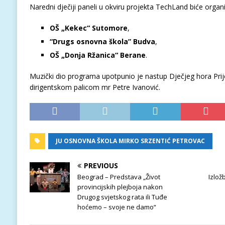
Naredni dječiji paneli u okviru projekta TechLand biće organ
OŠ „Kekec“ Sutomore
,
“Drugs osnovna škola” Budva
,
OŠ „Donja Ržanica“ Berane
.
Muzički dio programa upotpunio je nastup Dječjeg hora Prij
dirigentskom palicom mr Petre Ivanović.
JU OSNOVNA ŠKOLA MIRKO SRZENTIĆ PETROVAC
PREVIOUS
Beograd – Predstava „Život
Izlož
provincijskih plejboja nakon
Drugog svjetskog rata ili Tuđe
hoćemo – svoje ne damo“