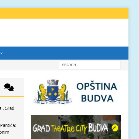
a „Grad
Pantića:
 onim