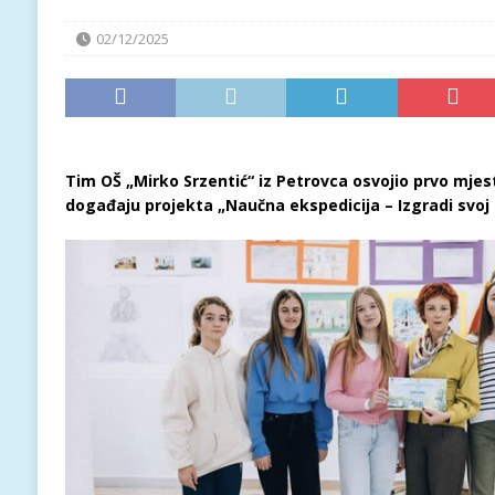
02/12/2025
Tim OŠ „Mirko Srzentić“ iz Petrovca osvojio prvo mje
događaju projekta „Naučna ekspedicija – Izgradi svo