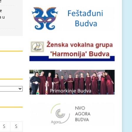
e
re
a u
S
S