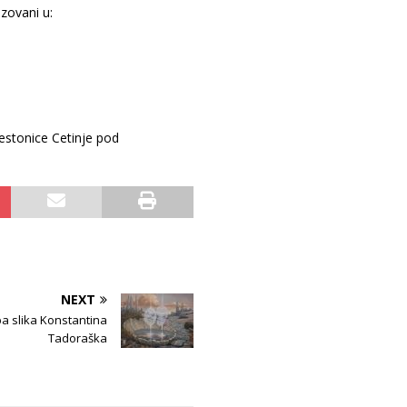
izovani u:
estonice Cetinje pod
NEXT
ba slika Konstantina
Tadoraška