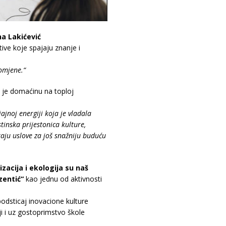
a Lakićević
tive koje spajaju znanje i
omjene.“
a je domaćinu na toploj
jnoj energiji koja je vladala
tinska prijestonica kulture,
raju uslove za još snažniju buduću
izacija i ekologija su naš
zentić“
kao jednu od aktivnosti
podsticaj inovacione kulture
ji i uz gostoprimstvo škole