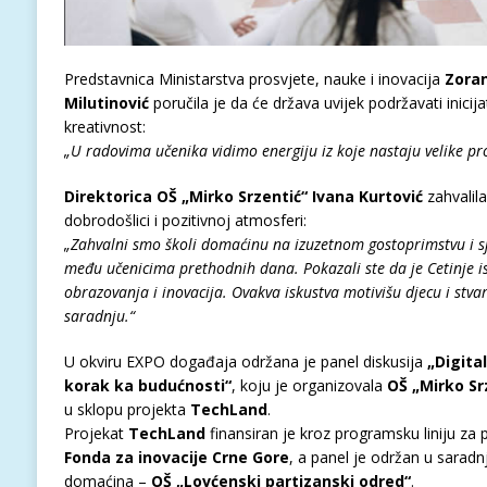
Predstavnica Ministarstva prosvjete, nauke i inovacija
Zoran
Milutinović
poručila je da će država uvijek podržavati inicija
kreativnost:
„U radovima učenika vidimo energiju iz koje nastaju velike pr
Direktorica OŠ „Mirko Srzentić“ Ivana Kurtović
zahvalil
dobrodošlici i pozitivnoj atmosferi:
„Zahvalni smo školi domaćinu na izuzetnom gostoprimstvu i sja
među učenicima prethodnih dana. Pokazali ste da je Cetinje is
obrazovanja i inovacija. Ovakva iskustva motivišu djecu i stva
saradnju.“
U okviru EXPO događaja održana je panel diskusija
„Digital
korak ka budućnosti“
, koju je organizovala
OŠ „Mirko Sr
u sklopu projekta
TechLand
.
Projekat
TechLand
finansiran je kroz programsku liniju za 
Fonda za inovacije Crne Gore
, a panel je održan u saradn
domaćina –
OŠ „Lovćenski partizanski odred“
.