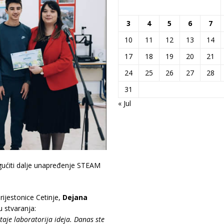
3
4
5
6
7
10
11
12
13
14
17
18
19
20
21
24
25
26
27
28
31
« Jul
ogućiti dalje unapređenje STEAM
rijestonice Cetinje,
Dejana
u stvaranja:
taje laboratorija ideja. Danas ste