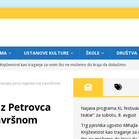
IMA
USTANOVE KULTURE
ŠKOLE
DRUŠTVA
a: Književnost kao traganje za onim što ne možemo do kraja da dokučimo
 osvojio prvo mjesto na završnom
eatar“ za petak, 7. avgust
FOKUS
dviga: „Više od igre” na sceni između crkava
FOKUS
iz Petrovca
eatar“ za četvrtak, 6. avgust
FOKUS
Najava programa XL festival
teatar“ za subotu, 8. avgust
završnom
eatar“ za subotu, 8. avgust
FOKUS
Trg pjesnika ugostio Mihajla 
Književnost kao traganje za
što ne možemo do kraja da