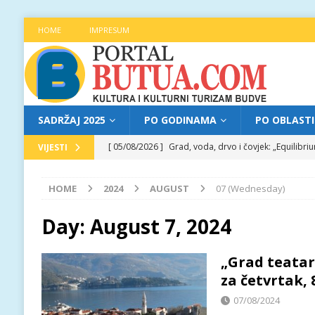
HOME
IMPRESUM
SADRŽAJ 2025
PO GODINAMA
PO OBLAST
[ 05/08/2026 ]
Grad, voda, drvo i čovjek: „Equilibr
VIJESTI
[ 04/08/2026 ]
Najava programa XL festivala „Grad t
HOME
2024
AUGUST
07 (Wednesday)
[ 04/08/2026 ]
Poziv za prijave za učešće na treće
[ 04/08/2026 ]
Jitka Hosprova i Andrija Jovović prir
Day:
August 7, 2024
[ 05/08/2026 ]
Najava programa XL festivala „Grad t
„Grad teatar
za četvrtak, 
07/08/2024