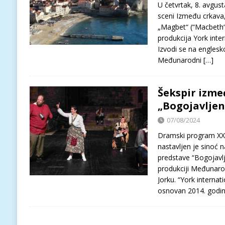
U četvrtak, 8. avgus
sceni Između crkava,
„Magbet“ (“Macbeth“)
produkcija York inte
Izvodi se na englesk
Međunarodni
[…]
Šekspir izme
„Bogojavljen
07/08/2024
Dramski program XXXV
nastavljen je sinoć 
predstave “Bogojavlj
produkciji Međunaro
Jorku. “York internat
osnovan 2014. godin