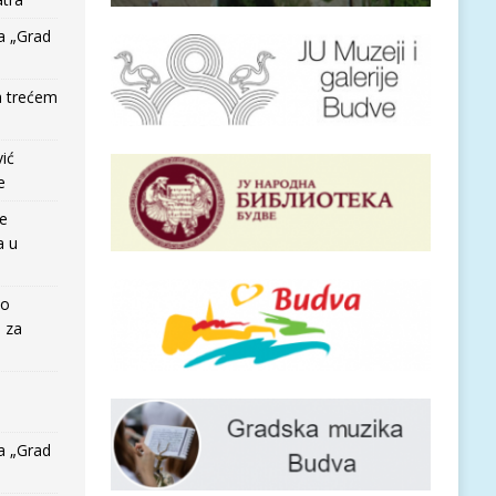
a „Grad
a trećem
vić
e
re
a u
io
e za
a „Grad