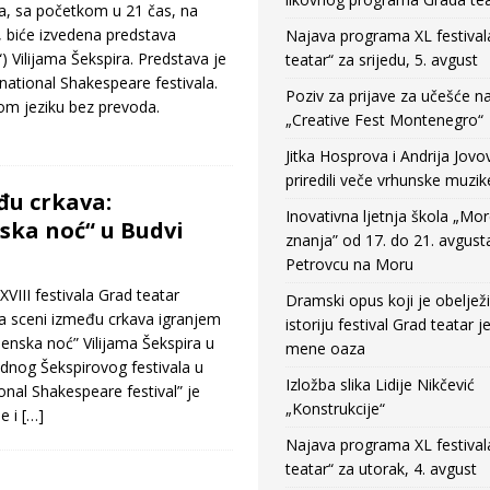
ta, sa početkom u 21 čas, na
 biće izvedena predstava
Najava programa XL festival
 Vilijama Šekspira. Predstava je
teatar“ za srijedu, 5. avgust
rnational Shakespeare festivala.
Poziv za prijave za učešće n
om jeziku bez prevoda.
„Creative Fest Montenegro“
Jitka Hosprova i Andrija Jovo
priredili veče vrhunske muzik
đu crkava:
Inovativna ljetnja škola „Mo
ska noć“ u Budvi
znanja” od 17. do 21. avgust
Petrovcu na Moru
III festivala Grad teatar
Dramski opus koji je obeljež
na sceni između crkava igranjem
istoriju festival Grad teatar j
enska noć” Vilijama Šekspira u
mene oaza
dnog Šekspirovog festivala u
Izložba slika Lidije Nikčević
ional Shakespeare festival” je
„Konstrukcije“
e i
[…]
Najava programa XL festival
teatar“ za utorak, 4. avgust