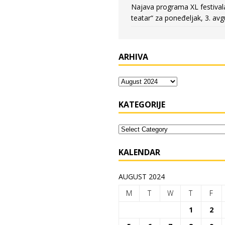
Najava programa XL festival
teatar“ za poneđeljak, 3. avg
ARHIVA
KATEGORIJE
KALENDAR
AUGUST 2024
M
T
W
T
F
1
2