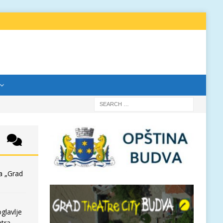
a „Grad
glavlje
tra