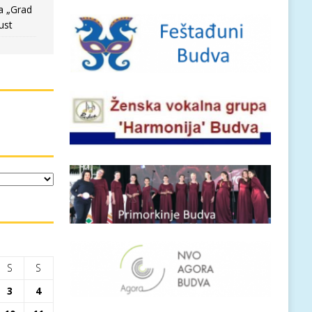
a „Grad
ust
S
S
3
4