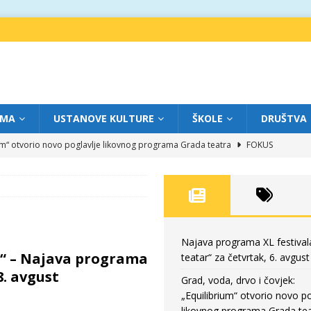
IMA
USTANOVE KULTURE
ŠKOLE
DRUŠTVA
ium“ otvorio novo poglavlje likovnog programa Grada teatra
FOKUS
eatar“ za srijedu, 5. avgust
FOKUS
m „Creative Fest Montenegro“
BAUO
edili veče vrhunske muzike
GRAD TEATAR
eatar“ za četvrtak, 6. avgust
FOKUS
Najava programa XL festival
“ – Najava programa
teatar“ za četvrtak, 6. avgust
8. avgust
Grad, voda, drvo i čovjek:
„Equilibrium“ otvorio novo po
likovnog programa Grada tea