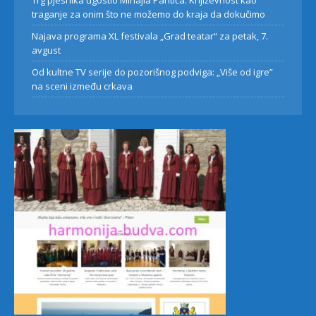
Trg pjesnika ugostio Mihajla Pantića: Književnost kao
traganje za onim što ne možemo do kraja da dokučimo
Najava programa XL festivala „Grad teatar“ za petak, 7.
avgust
Od kultne TV serije do pozorišnog podviga: „Više od igre”
na sceni između crkava