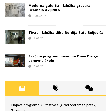
Moderna galerija – Izložba gravura
Džemala Akjildiza
18/02/2014
Tivat – Izložba slika Đorđija Bata Boljevića
16/02/2014
Svečani program povodom Dana Druge
osnovne škole
15/02/2014
Najava programa XL festivala „Grad teatar“ za petak,
7. avgust