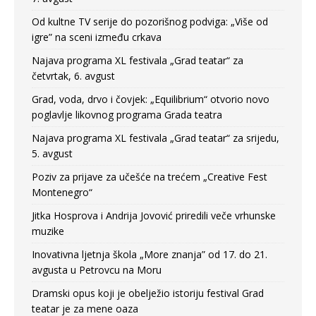
Od kultne TV serije do pozorišnog podviga: „Više od
igre” na sceni između crkava
Najava programa XL festivala „Grad teatar“ za
četvrtak, 6. avgust
Grad, voda, drvo i čovjek: „Equilibrium“ otvorio novo
poglavlje likovnog programa Grada teatra
Najava programa XL festivala „Grad teatar“ za srijedu,
5. avgust
Poziv za prijave za učešće na trećem „Creative Fest
Montenegro“
Jitka Hosprova i Andrija Jovović priredili veče vrhunske
muzike
Inovativna ljetnja škola „More znanja” od 17. do 21.
avgusta u Petrovcu na Moru
Dramski opus koji je obelježio istoriju festival Grad
teatar je za mene oaza