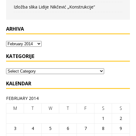
Izložba slika Lidije Nikčević „Konstrukcije“
ARHIVA
KATEGORIJE
KALENDAR
FEBRUARY 2014
M
T
W
T
F
S
S
1
2
3
4
5
6
7
8
9