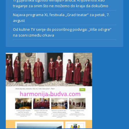
Trg pjesnika ugostio Mihajla Pantića: Književnost kao
traganje za onim što ne možemo do kraja da dokučimo
Najava programa XL festivala „Grad teatar“ za petak, 7.
avgust
Od kultne TV serije do pozorišnog podviga: „Više od igre”
na sceni između crkava