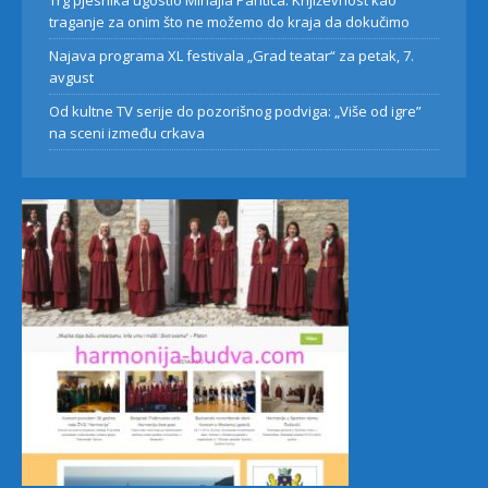
Trg pjesnika ugostio Mihajla Pantića: Književnost kao
traganje za onim što ne možemo do kraja da dokučimo
Najava programa XL festivala „Grad teatar“ za petak, 7.
avgust
Od kultne TV serije do pozorišnog podviga: „Više od igre”
na sceni između crkava