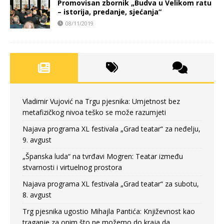
Promovisan zbornik „Budva u Velikom ratu
– istorija, predanje, sjećanja“
08/11/2019
Vladimir Vujović na Trgu pjesnika: Umjetnost bez
metafizičkog nivoa teško se može razumjeti
Najava programa XL festivala „Grad teatar“ za neđelju,
9. avgust
„Španska luda“ na tvrđavi Mogren: Teatar između
stvarnosti i virtuelnog prostora
Najava programa XL festivala „Grad teatar“ za subotu,
8. avgust
Trg pjesnika ugostio Mihajla Pantića: Književnost kao
traganje za onim što ne možemo do kraja da