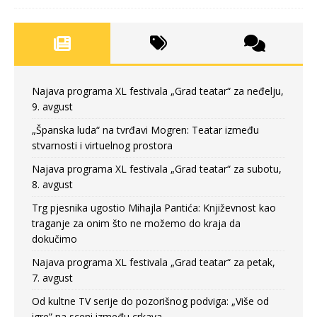
Najava programa XL festivala „Grad teatar“ za neđelju,
9. avgust
„Španska luda“ na tvrđavi Mogren: Teatar između
stvarnosti i virtuelnog prostora
Najava programa XL festivala „Grad teatar“ za subotu,
8. avgust
Trg pjesnika ugostio Mihajla Pantića: Književnost kao
traganje za onim što ne možemo do kraja da
dokučimo
Najava programa XL festivala „Grad teatar“ za petak,
7. avgust
Od kultne TV serije do pozorišnog podviga: „Više od
igre” na sceni između crkava