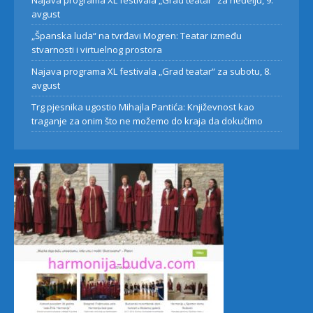
Najava programa XL festivala „Grad teatar“ za neđelju, 9.
avgust
„Španska luda“ na tvrđavi Mogren: Teatar između
stvarnosti i virtuelnog prostora
Najava programa XL festivala „Grad teatar“ za subotu, 8.
avgust
Trg pjesnika ugostio Mihajla Pantića: Književnost kao
traganje za onim što ne možemo do kraja da dokučimo