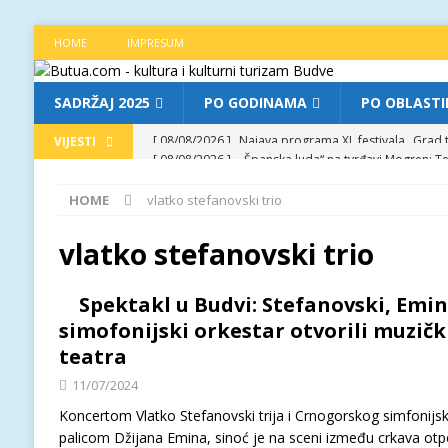
HOME
IMPRESUM
SADRŽAJ 2025
PO GODINAMA
PO OBLAST
[ 08/08/2026 ]
„Španska luda“ na tvrđavi Mogren: Te
VIJESTI
[ 07/08/2026 ]
Najava programa XL festivala „Grad t
HOME
vlatko stefanovski trio
[ 07/08/2026 ]
Trg pjesnika ugostio Mihajla Pantić
FOKUS
vlatko stefanovski trio
[ 06/08/2026 ]
Najava programa XL festivala „Grad t
Spektakl u Budvi: Stefanovski, Emin
[ 08/08/2026 ]
Najava programa XL festivala „Grad t
simofonijski orkestar otvorili muzič
teatra
11/07/2024
Koncertom Vlatko Stefanovski trija i Crnogorskog simfonijs
palicom Džijana Emina, sinoć je na sceni između crkava ot