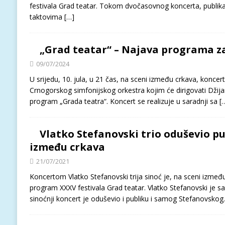
festivala Grad teatar. Tokom dvočasovnog koncerta, publika 
taktovima
[…]
„Grad teatar“ – Najava programa za s
09/07/2024
U srijedu, 10. jula, u 21 čas, na sceni između crkava, koncer
Crnogorskog simfonijskog orkestra kojim će dirigovati Džij
program „Grada teatra“. Koncert se realizuje u saradnji sa
[
Vlatko Stefanovski trio oduševio pu
između crkava
21/07/2021
Koncertom Vlatko Stefanovski trija sinoć je, na sceni između
program XXXV festivala Grad teatar. Vlatko Stefanovski je s
sinoćnji koncert je oduševio i publiku i samog Stefanovsk