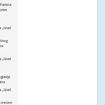
Pantića:
 onim
a „Grad
išnog
eni
a „Grad
glavlje
tra
a „Grad
a trećem