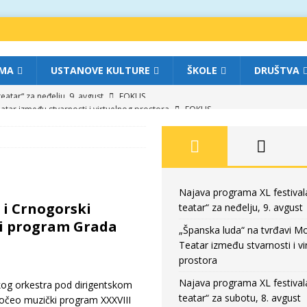
IMA
USTANOVE KULTURE
ŠKOLE
DRUŠTVA
atar između stvarnosti i virtuelnog prostora
FOKUS
eatar“ za subotu, 8. avgust
FOKUS
a: Književnost kao traganje za onim što ne možemo do kraja da dokučimo
eatar“ za petak, 7. avgust
FOKUS
Najava programa XL festival
 i Crnogorski
teatar“ za neđelju, 9. avgust
eatar“ za neđelju, 9. avgust
FOKUS
ki program Grada
„Španska luda“ na tvrđavi M
Teatar između stvarnosti i vi
prostora
Najava programa XL festival
kog orkestra pod dirigentskom
teatar“ za subotu, 8. avgust
počeo muzički program XXXVIII