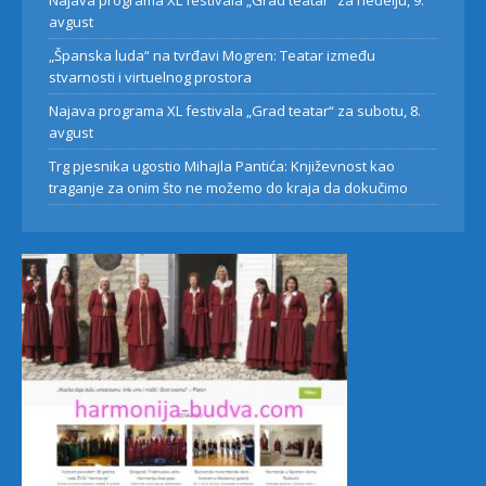
Najava programa XL festivala „Grad teatar“ za neđelju, 9.
avgust
„Španska luda“ na tvrđavi Mogren: Teatar između
stvarnosti i virtuelnog prostora
Najava programa XL festivala „Grad teatar“ za subotu, 8.
avgust
Trg pjesnika ugostio Mihajla Pantića: Književnost kao
traganje za onim što ne možemo do kraja da dokučimo