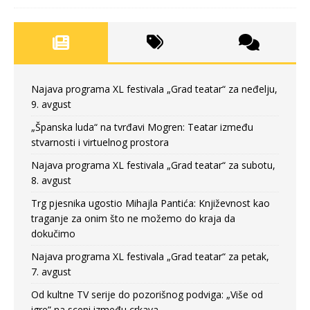
Najava programa XL festivala „Grad teatar“ za neđelju,
9. avgust
„Španska luda“ na tvrđavi Mogren: Teatar između
stvarnosti i virtuelnog prostora
Najava programa XL festivala „Grad teatar“ za subotu,
8. avgust
Trg pjesnika ugostio Mihajla Pantića: Književnost kao
traganje za onim što ne možemo do kraja da
dokučimo
Najava programa XL festivala „Grad teatar“ za petak,
7. avgust
Od kultne TV serije do pozorišnog podviga: „Više od
igre” na sceni između crkava