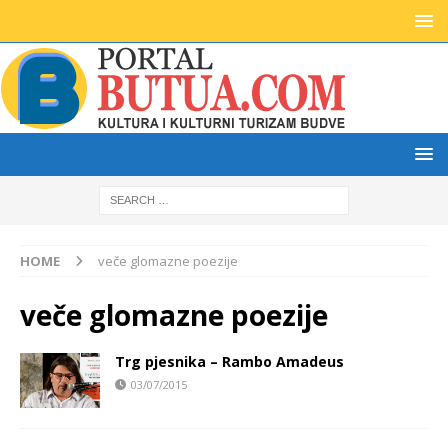
HOME
veče glomazne poezije
veče glomazne poezije
Trg pjesnika – Rambo Amadeus
03/07/2015