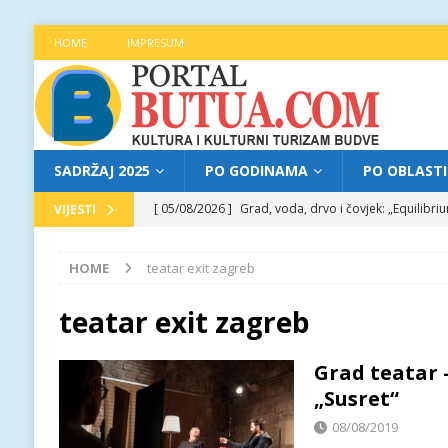
HOME
IMPRESUM
SADRŽAJ 2025
PO GODINAMA
PO OBLAST
[ 05/08/2026 ]
Grad, voda, drvo i čovjek: „Equilibr
VIJESTI
[ 04/08/2026 ]
Najava programa XL festivala „Grad t
HOME
teatar exit zagreb
[ 04/08/2026 ]
Poziv za prijave za učešće na treće
[ 04/08/2026 ]
Jitka Hosprova i Andrija Jovović prir
teatar exit zagreb
[ 05/08/2026 ]
Najava programa XL festivala „Grad t
Grad teatar 
„Susret“
08/08/2019