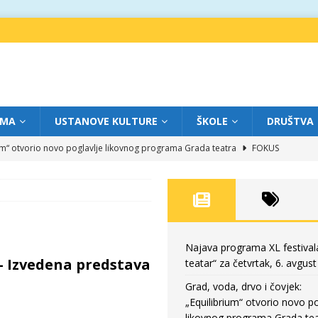
IMA
USTANOVE KULTURE
ŠKOLE
DRUŠTVA
ium“ otvorio novo poglavlje likovnog programa Grada teatra
FOKUS
eatar“ za srijedu, 5. avgust
FOKUS
m „Creative Fest Montenegro“
BAUO
edili veče vrhunske muzike
GRAD TEATAR
eatar“ za četvrtak, 6. avgust
FOKUS
Najava programa XL festival
– Izvedena predstava
teatar“ za četvrtak, 6. avgust
Grad, voda, drvo i čovjek:
„Equilibrium“ otvorio novo po
likovnog programa Grada tea