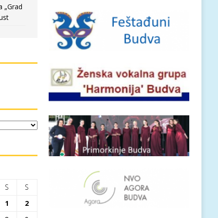
a „Grad
ust
S
S
1
2