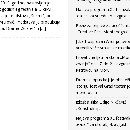
 2019. godine, nastavljen je
odišnjeg festivala. U crkvi
Najava programa XL festival
na je predstava „Susret“, po
teatar“ za srijedu, 5. avgust
 Mitrović. Predstava je produkcija
Poziv za prijave za učešće n
eba. Drama „Susret“ u
[…]
„Creative Fest Montenegro“
Jitka Hosprova i Andrija Jovo
priredili veče vrhunske muzik
Inovativna ljetnja škola „Mo
znanja” od 17. do 21. avgust
Petrovcu na Moru
Dramski opus koji je obeljež
istoriju festival Grad teatar j
mene oaza
Izložba slika Lidije Nikčević
„Konstrukcije“
Najava programa XL festival
teatar“ za utorak, 4. avgust