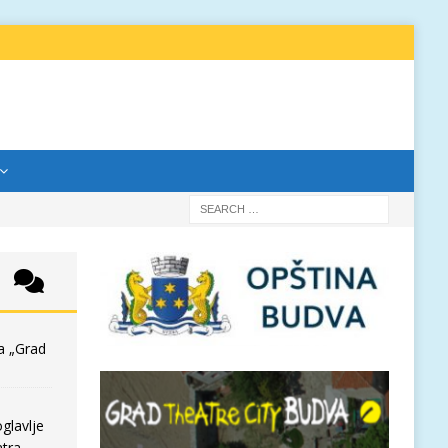
a „Grad
glavlje
tra