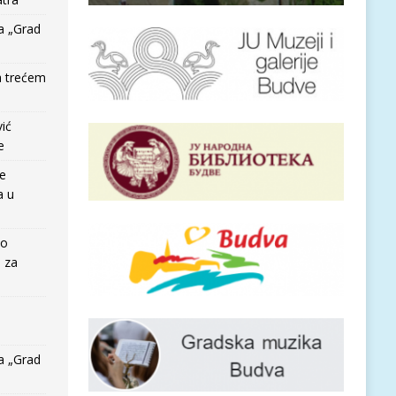
a „Grad
a trećem
vić
e
re
a u
io
e za
a „Grad