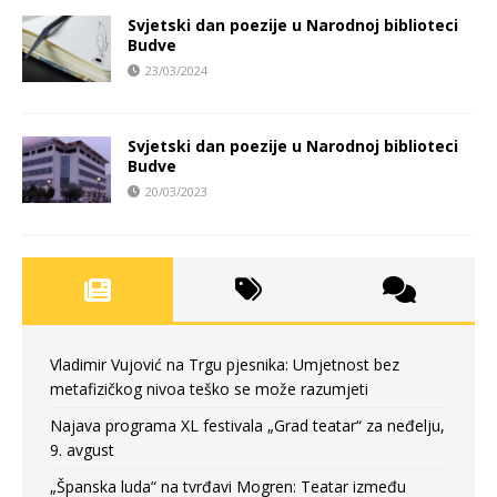
Svjetski dan poezije u Narodnoj biblioteci
Budve
23/03/2024
Svjetski dan poezije u Narodnoj biblioteci
Budve
20/03/2023
Vladimir Vujović na Trgu pjesnika: Umjetnost bez
metafizičkog nivoa teško se može razumjeti
Najava programa XL festivala „Grad teatar“ za neđelju,
9. avgust
„Španska luda“ na tvrđavi Mogren: Teatar između