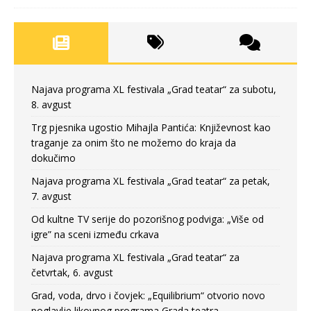
Najava programa XL festivala „Grad teatar“ za subotu,
8. avgust
Trg pjesnika ugostio Mihajla Pantića: Književnost kao
traganje za onim što ne možemo do kraja da
dokučimo
Najava programa XL festivala „Grad teatar“ za petak,
7. avgust
Od kultne TV serije do pozorišnog podviga: „Više od
igre” na sceni između crkava
Najava programa XL festivala „Grad teatar“ za
četvrtak, 6. avgust
Grad, voda, drvo i čovjek: „Equilibrium“ otvorio novo
poglavlje likovnog programa Grada teatra