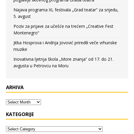
Najava programa XL festivala „Grad teatar“ za srijedu,
5. avgust
Poziv za prijave za učešće na trećem „Creative Fest
Montenegro“
Jitka Hosprova i Andrija Jovović priredili veče vrhunske
muzike
Inovativna ljetnja škola „More znanja” od 17. do 21.
avgusta u Petrovcu na Moru
ARHIVA
KATEGORIJE