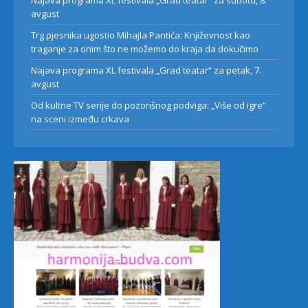
Najava programa XL festivala „Grad teatar“ za subotu, 8.
avgust
Trg pjesnika ugostio Mihajla Pantića: Književnost kao
traganje za onim što ne možemo do kraja da dokučimo
Najava programa XL festivala „Grad teatar“ za petak, 7.
avgust
Od kultne TV serije do pozorišnog podviga: „Više od igre”
na sceni između crkava