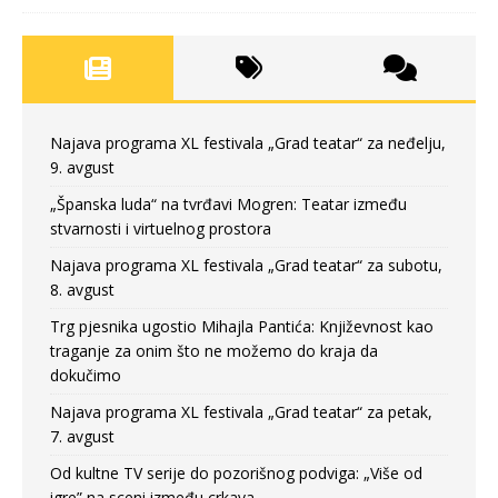
Najava programa XL festivala „Grad teatar“ za neđelju,
9. avgust
„Španska luda“ na tvrđavi Mogren: Teatar između
stvarnosti i virtuelnog prostora
Najava programa XL festivala „Grad teatar“ za subotu,
8. avgust
Trg pjesnika ugostio Mihajla Pantića: Književnost kao
traganje za onim što ne možemo do kraja da
dokučimo
Najava programa XL festivala „Grad teatar“ za petak,
7. avgust
Od kultne TV serije do pozorišnog podviga: „Više od
igre” na sceni između crkava