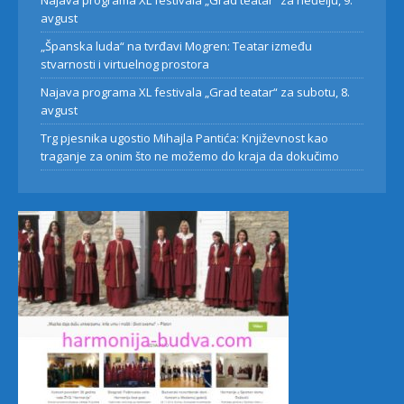
Najava programa XL festivala „Grad teatar“ za neđelju, 9.
avgust
„Španska luda“ na tvrđavi Mogren: Teatar između
stvarnosti i virtuelnog prostora
Najava programa XL festivala „Grad teatar“ za subotu, 8.
avgust
Trg pjesnika ugostio Mihajla Pantića: Književnost kao
traganje za onim što ne možemo do kraja da dokučimo