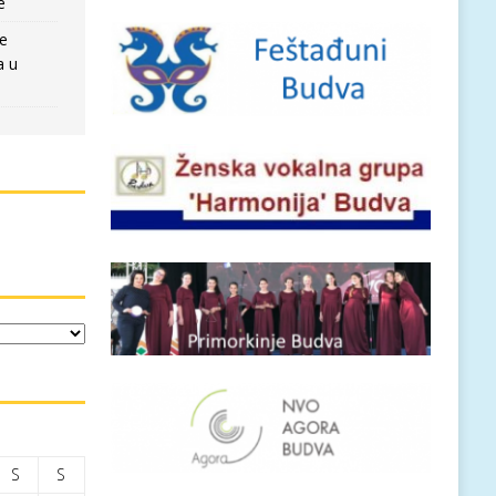
e
re
a u
S
S