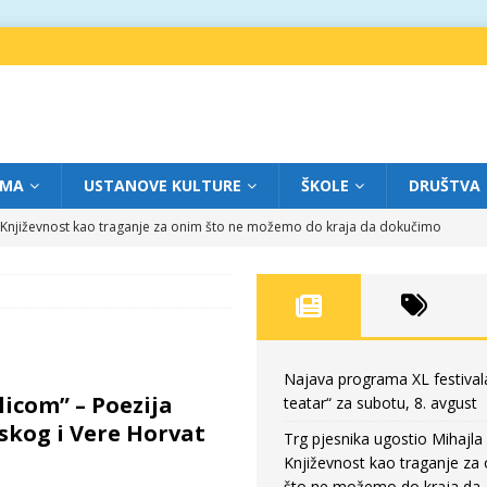
IMA
USTANOVE KULTURE
ŠKOLE
DRUŠTVA
a: Književnost kao traganje za onim što ne možemo do kraja da dokučimo
eatar“ za petak, 7. avgust
FOKUS
dviga: „Više od igre” na sceni između crkava
FOKUS
eatar“ za četvrtak, 6. avgust
FOKUS
Najava programa XL festival
ilicom” – Poezija
teatar“ za subotu, 8. avgust
eatar“ za subotu, 8. avgust
FOKUS
vskog i Vere Horvat
Trg pjesnika ugostio Mihajla 
Književnost kao traganje za
što ne možemo do kraja da