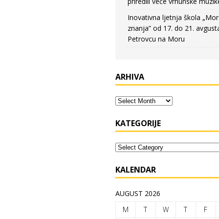
priredili veče vrhunske muzik
Inovativna ljetnja škola „Mo
znanja” od 17. do 21. avgust
Petrovcu na Moru
ARHIVA
KATEGORIJE
KALENDAR
AUGUST 2026
M
T
W
T
F