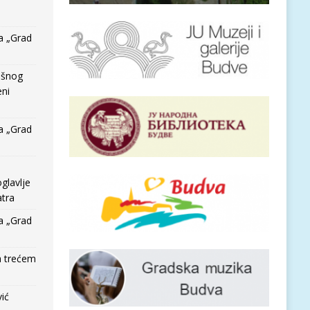
a „Grad
išnog
eni
a „Grad
glavlje
tra
a „Grad
a trećem
vić