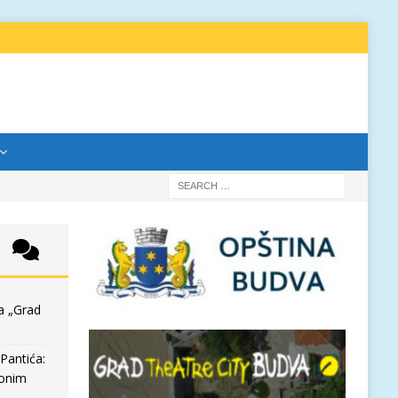
a „Grad
Pantića:
 onim