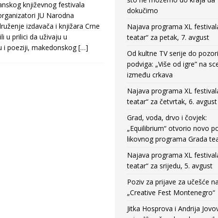
skog književnog festivala
dokučimo
 organizatori JU Narodna
ruženje izdavača i knjižara Crne
Najava programa XL festival
i u prilici da uživaju u
teatar“ za petak, 7. avgust
 i poeziji, makedonskog
[…]
Od kultne TV serije do pozor
podviga: „Više od igre” na sc
između crkava
Najava programa XL festival
teatar“ za četvrtak, 6. avgust
Grad, voda, drvo i čovjek:
„Equilibrium“ otvorio novo po
likovnog programa Grada tea
Najava programa XL festival
teatar“ za srijedu, 5. avgust
Poziv za prijave za učešće n
„Creative Fest Montenegro“
Jitka Hosprova i Andrija Jovo