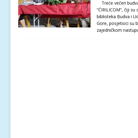
Treće večeri budvan
“ĆIRILICOM”, čiji su
biblioteka Budva i Ud
Gore, posjetioci su bil
zajedničkom nastupu