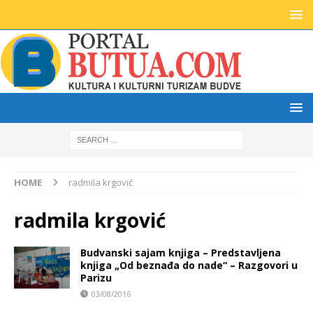
HOME
radmila krgović
radmila krgović
Budvanski sajam knjiga – Predstavljena
knjiga „Od beznađa do nade“ – Razgovori u
Parizu
03/08/2016