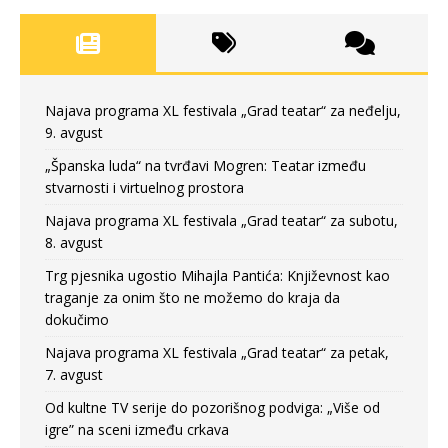
Najava programa XL festivala „Grad teatar“ za neđelju,
9. avgust
„Španska luda“ na tvrđavi Mogren: Teatar između
stvarnosti i virtuelnog prostora
Najava programa XL festivala „Grad teatar“ za subotu,
8. avgust
Trg pjesnika ugostio Mihajla Pantića: Književnost kao
traganje za onim što ne možemo do kraja da
dokučimo
Najava programa XL festivala „Grad teatar“ za petak,
7. avgust
Od kultne TV serije do pozorišnog podviga: „Više od
igre” na sceni između crkava