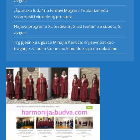
avgust
„Španska luda“ na tvrđavi Mogren: Teatar između
stvarnosti i virtuelnog prostora
Najava programa XL festivala „Grad teatar“ za subotu, 8.
avgust
Trg pjesnika ugostio Mihajla Pantića: Književnost kao
traganje za onim što ne možemo do kraja da dokučimo