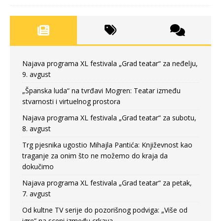
Najava programa XL festivala „Grad teatar“ za neđelju,
9. avgust
„Španska luda“ na tvrđavi Mogren: Teatar između
stvarnosti i virtuelnog prostora
Najava programa XL festivala „Grad teatar“ za subotu,
8. avgust
Trg pjesnika ugostio Mihajla Pantića: Književnost kao
traganje za onim što ne možemo do kraja da
dokučimo
Najava programa XL festivala „Grad teatar“ za petak,
7. avgust
Od kultne TV serije do pozorišnog podviga: „Više od
igre” na sceni između crkava