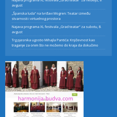
Najava programa XL festivala „Grad teatar“ za neđelju, 9.
avgust
„Španska luda“ na tvrđavi Mogren: Teatar između
stvarnosti i virtuelnog prostora
Najava programa XL festivala „Grad teatar“ za subotu, 8.
avgust
Trg pjesnika ugostio Mihajla Pantića: Književnost kao
traganje za onim što ne možemo do kraja da dokučimo