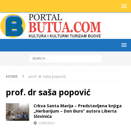
HOME
prof. dr saša popović
prof. dr saša popović
Crkva Santa Marija – Predstavljena knjiga
„Herbarijum – Don Đuro“ autora Liberta
Slovinića
13/09/2021