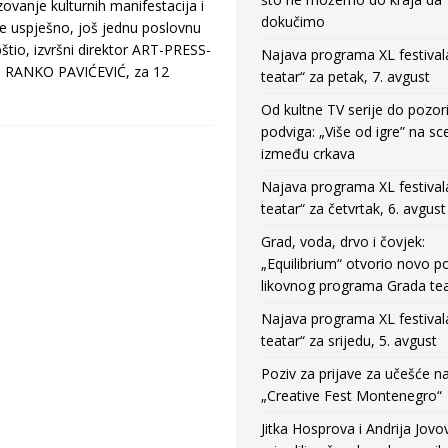
ovanje kulturnih manifestacija i
dokučimo
 je uspješno, još jednu poslovnu
štio, izvršni direktor ART-PRESS-
Najava programa XL festival
sta RANKO PAVIĆEVIĆ, za 12
teatar“ za petak, 7. avgust
Od kultne TV serije do pozor
podviga: „Više od igre” na sc
između crkava
Najava programa XL festival
teatar“ za četvrtak, 6. avgust
Grad, voda, drvo i čovjek:
„Equilibrium“ otvorio novo po
likovnog programa Grada tea
Najava programa XL festival
teatar“ za srijedu, 5. avgust
Poziv za prijave za učešće n
„Creative Fest Montenegro“
Jitka Hosprova i Andrija Jovo