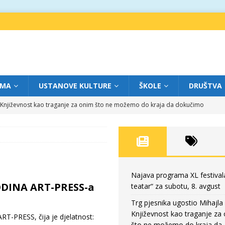
IMA
USTANOVE KULTURE
ŠKOLE
DRUŠTVA
a: Književnost kao traganje za onim što ne možemo do kraja da dokučimo
eatar“ za petak, 7. avgust
FOKUS
dviga: „Više od igre” na sceni između crkava
FOKUS
eatar“ za četvrtak, 6. avgust
FOKUS
Najava programa XL festival
DINA ART-PRESS-a
teatar“ za subotu, 8. avgust
eatar“ za subotu, 8. avgust
FOKUS
Trg pjesnika ugostio Mihajla 
Književnost kao traganje za
-PRESS, čija je djelatnost:
što ne možemo do kraja da