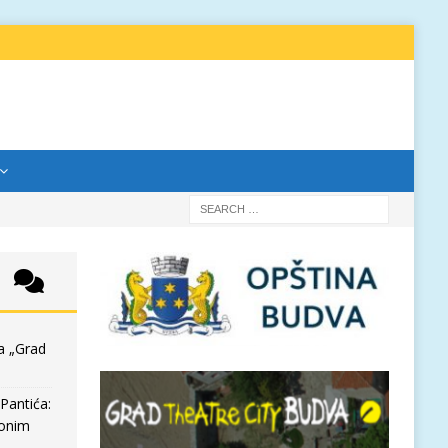
a „Grad
Pantića:
 onim