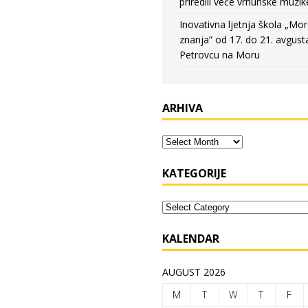
priredili veče vrhunske muzik
Inovativna ljetnja škola „Mo
znanja” od 17. do 21. avgust
Petrovcu na Moru
ARHIVA
KATEGORIJE
KALENDAR
AUGUST 2026
M
T
W
T
F