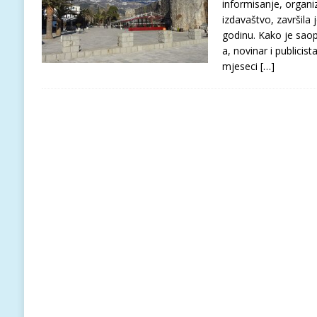
informisanje, organiz
izdavaštvo, završila
godinu. Kako je saop
a, novinar i publici
mjeseci
[…]