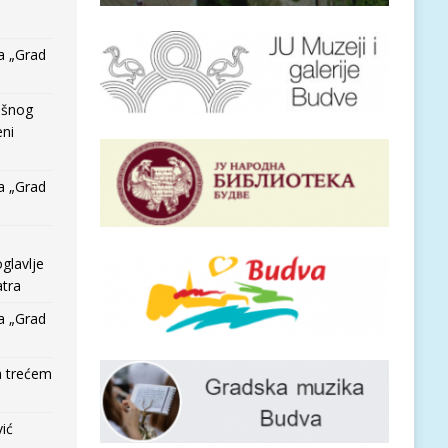
a „Grad
išnog
eni
a „Grad
glavlje
tra
a „Grad
a trećem
vić