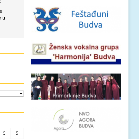
e
re
a u
S
S