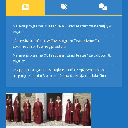
Najava programa XL festivala „Grad teatar“ za neđelju, 9.
avgust
„Španska luda“ na tvrđavi Mogren: Teatar između
stvarnosti i virtuelnog prostora
Najava programa XL festivala „Grad teatar“ za subotu, 8.
avgust
Trg pjesnika ugostio Mihajla Pantića: Književnost kao
traganje za onim što ne možemo do kraja da dokučimo