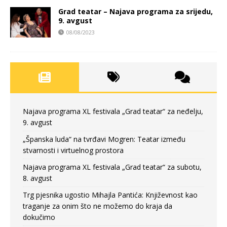
Grad teatar – Najava programa za srijedu,
9. avgust
08/08/2023
Najava programa XL festivala „Grad teatar“ za neđelju,
9. avgust
„Španska luda“ na tvrđavi Mogren: Teatar između
stvarnosti i virtuelnog prostora
Najava programa XL festivala „Grad teatar“ za subotu,
8. avgust
Trg pjesnika ugostio Mihajla Pantića: Književnost kao
traganje za onim što ne možemo do kraja da
dokučimo