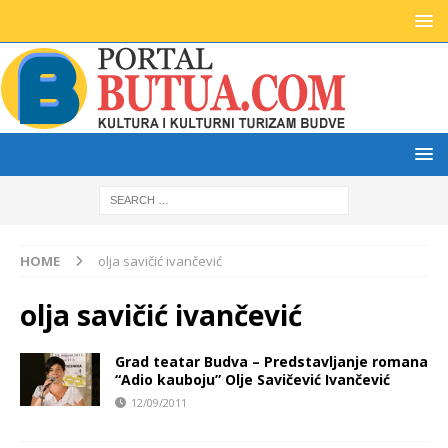
HOME
olja savičić ivančević
olja savičić ivančević
Grad teatar Budva – Predstavljanje romana
“Adio kauboju” Olje Savičević Ivančević
12/09/2011