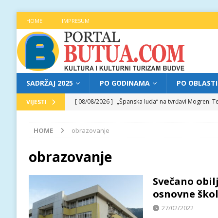
HOME
IMPRESUM
SADRŽAJ 2025
PO GODINAMA
PO OBLAST
[ 08/08/2026 ]
„Španska luda“ na tvrđavi Mogren: Te
VIJESTI
[ 07/08/2026 ]
Najava programa XL festivala „Grad t
HOME
obrazovanje
[ 07/08/2026 ]
Trg pjesnika ugostio Mihajla Pantić
FOKUS
obrazovanje
[ 06/08/2026 ]
Najava programa XL festivala „Grad t
Svečano obil
[ 08/08/2026 ]
Najava programa XL festivala „Grad t
osnovne ško
27/02/2022