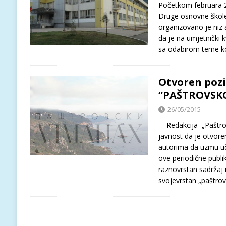
Početkom februara 2
Druge osnovne škole
organizovano je niz 
da je na umjetnički k
sa odabirom teme k
Otvoren pozi
“PAŠTROVSK
26/05/2015
Redakcija „Paštrov
javnost da je otvore
autorima da uzmu uč
ove periodične publi
raznovrstan sadržaj i
svojevrstan „paštrov