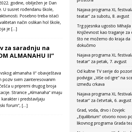
022. godine, obilježen je Dan
. U susret rođendanu škole,
Najava programa XL festival
aktivnosti. Posebno treba istaći
teatar“ za subotu, 8. avgust
valitetan način oslikan hol škole,
Trg pjesnika ugostio Mihajla 
oja je
[…]
Književnost kao traganje za
što ne možemo do kraja da
dokučimo
v za saradnju na
OM ALMANAHU II”
Najava programa XL festival
teatar“ za petak, 7. avgust
Od kultne TV serije do pozor
skog almanaha II“ obavještava
podviga: „Više od igre” na sc
n poziv svim zainteresovanim
između crkava
ešća u pripremi drugog broja
kacije. Stranice „Almanaha“ imaju
Najava programa XL festival
 karakter i predstavljaju
teatar“ za četvrtak, 6. avgust
ski forum“,
[…]
Grad, voda, drvo i čovjek:
„Equilibrium“ otvorio novo po
likovnog programa Grada tea