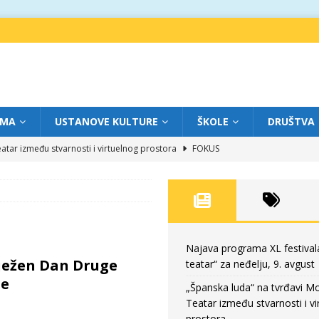
IMA
USTANOVE KULTURE
ŠKOLE
DRUŠTVA
atar između stvarnosti i virtuelnog prostora
FOKUS
eatar“ za subotu, 8. avgust
FOKUS
a: Književnost kao traganje za onim što ne možemo do kraja da dokučimo
eatar“ za petak, 7. avgust
FOKUS
Najava programa XL festival
ježen Dan Druge
teatar“ za neđelju, 9. avgust
eatar“ za neđelju, 9. avgust
FOKUS
le
„Španska luda“ na tvrđavi M
Teatar između stvarnosti i vi
prostora