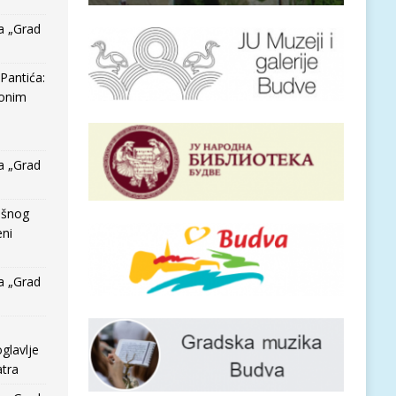
a „Grad
Pantića:
 onim
a „Grad
išnog
eni
a „Grad
glavlje
tra