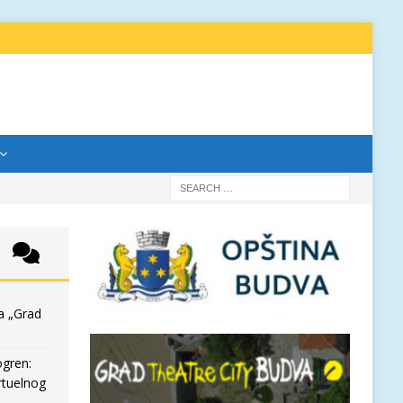
a „Grad
ogren:
rtuelnog