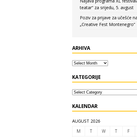
Najava programa XL festival
teatar“ za srijedu, 5. avgust
Poziv za prijave za učešće n
„Creative Fest Montenegro“
ARHIVA
KATEGORIJE
KALENDAR
AUGUST 2026
M
T
W
T
F