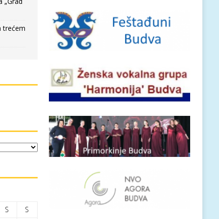
a „Grad
a trećem
S
S