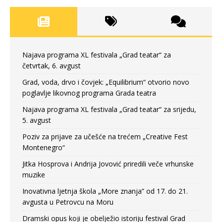
Najava programa XL festivala „Grad teatar“ za
četvrtak, 6. avgust
Grad, voda, drvo i čovjek: „Equilibrium“ otvorio novo
poglavlje likovnog programa Grada teatra
Najava programa XL festivala „Grad teatar“ za srijedu,
5. avgust
Poziv za prijave za učešće na trećem „Creative Fest
Montenegro“
Jitka Hosprova i Andrija Jovović priredili veče vrhunske
muzike
Inovativna ljetnja škola „More znanja” od 17. do 21.
avgusta u Petrovcu na Moru
Dramski opus koji je obelježio istoriju festival Grad