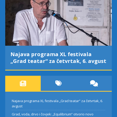
Najava programa XL festivala
„Grad teatar“ za četvrtak, 6. avgust
Najava programa XL festivala „Grad teatar“ za četvrtak, 6.
avgust
Grad, voda, drvo i čovjek: „Equilibrium“ otvorio novo