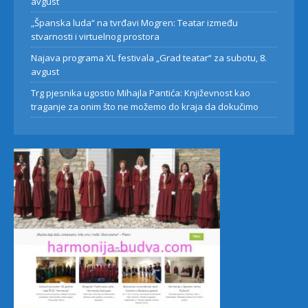
avgust
„Španska luda“ na tvrđavi Mogren: Teatar između
stvarnosti i virtuelnog prostora
Najava programa XL festivala „Grad teatar“ za subotu, 8.
avgust
Trg pjesnika ugostio Mihajla Pantića: Književnost kao
traganje za onim što ne možemo do kraja da dokučimo