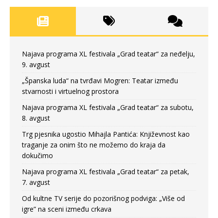
Najava programa XL festivala „Grad teatar“ za neđelju,
9. avgust
„Španska luda“ na tvrđavi Mogren: Teatar između
stvarnosti i virtuelnog prostora
Najava programa XL festivala „Grad teatar“ za subotu,
8. avgust
Trg pjesnika ugostio Mihajla Pantića: Književnost kao
traganje za onim što ne možemo do kraja da
dokučimo
Najava programa XL festivala „Grad teatar“ za petak,
7. avgust
Od kultne TV serije do pozorišnog podviga: „Više od
igre” na sceni između crkava