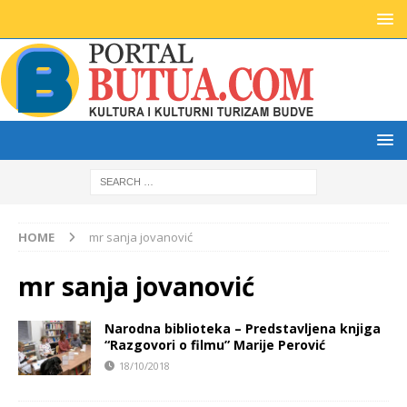
HOME
mr sanja jovanović
mr sanja jovanović
Narodna biblioteka – Predstavljena knjiga
“Razgovori o filmu” Marije Perović
18/10/2018