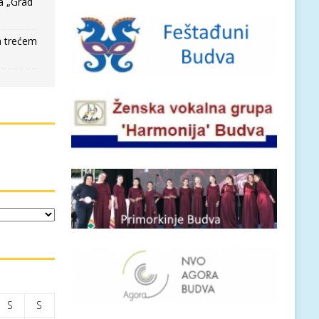
a „Grad
a trećem
S
S