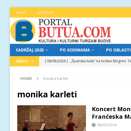
HOME
IMPRESUM
SADRŽAJ 2025
PO GODINAMA
PO OBLAST
[ 08/08/2026 ]
„Španska luda“ na tvrđavi Mogren: Te
VIJESTI
[ 07/08/2026 ]
Najava programa XL festivala „Grad t
HOME
monika karleti
[ 07/08/2026 ]
Trg pjesnika ugostio Mihajla Pantić
FOKUS
monika karleti
[ 06/08/2026 ]
Najava programa XL festivala „Grad t
Koncert Moni
[ 08/08/2026 ]
Najava programa XL festivala „Grad t
Franćeska M
08/07/2014