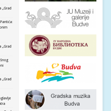
a „Grad
Pantića:
 onim
a „Grad
išnog
eni
a „Grad
glavlje
tra