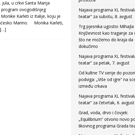
ula, u crkvi Santa Marija
ki program ovogodišnjeg
Najava programa XL festival
onike Karleti iz Italije, koju je
teatar“ za subotu, 8. avgust
ranćesko Marino. Monika Karleti,
Trg pjesnika ugostio Mihajla 
[…]
Književnost kao traganje za
što ne možemo do kraja da
dokučimo
Najava programa XL festival
teatar“ za petak, 7. avgust
Od kultne TV serije do pozor
podviga: „Više od igre” na sc
između crkava
Najava programa XL festival
teatar“ za četvrtak, 6. avgust
Grad, voda, drvo i čovjek:
„Equilibrium“ otvorio novo po
likovnog programa Grada tea