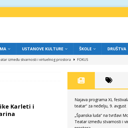
IMA
USTANOVE KULTURE
ŠKOLE
DRUŠTVA
atar između stvarnosti i virtuelnog prostora
FOKUS
eatar“ za subotu, 8. avgust
FOKUS
a: Književnost kao traganje za onim što ne možemo do kraja da dokučimo
eatar“ za petak, 7. avgust
FOKUS
Najava programa XL festival
ke Karleti i
teatar“ za neđelju, 9. avgust
eatar“ za neđelju, 9. avgust
FOKUS
arina
„Španska luda“ na tvrđavi M
Teatar između stvarnosti i vi
prostora