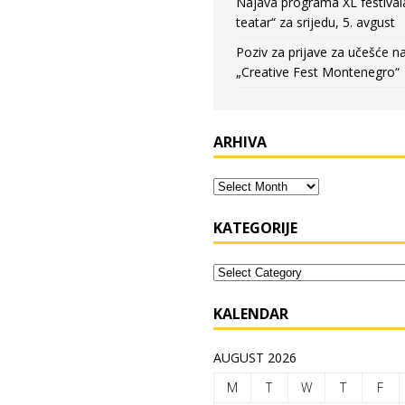
Najava programa XL festival
teatar“ za srijedu, 5. avgust
Poziv za prijave za učešće n
„Creative Fest Montenegro“
ARHIVA
KATEGORIJE
KALENDAR
AUGUST 2026
M
T
W
T
F