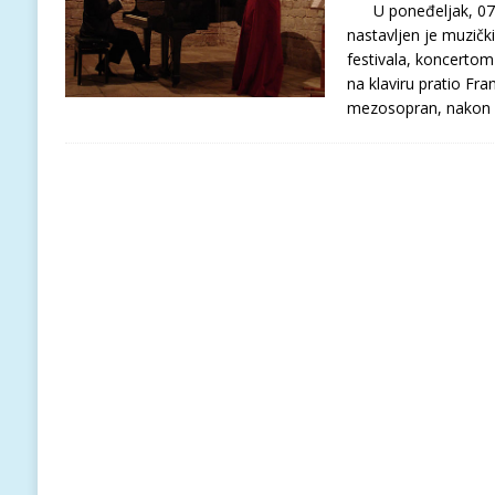
U poneđeljak, 07. j
nastavljen je muzič
festivala, koncertom M
na klaviru pratio F
mezosopran, nakon