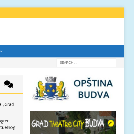
a „Grad
ogren:
rtuelnog