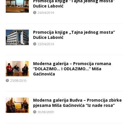
Promocija knjige “Tajna jednog mosta”
Dušice Labović
26/04/2014
Promocija knjige „Tajna jednog mosta“
Dušice Labović
23/04/2014
Moderna galerija – Promocija romana
“DOLAZIMO… I ODLAZIMO…” Miša
Gaćinovića
25/08/2010
Moderna galerija Budva – Promocija zbirke
pjesama Miša Gaćinovića “Iz nade rosa”
30/08/2009