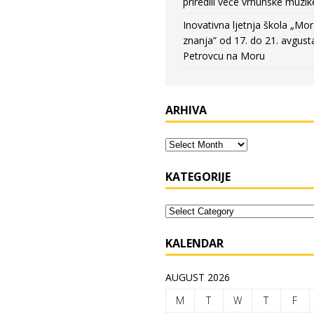
priredili veče vrhunske muzik
Inovativna ljetnja škola „Mo
znanja” od 17. do 21. avgust
Petrovcu na Moru
ARHIVA
KATEGORIJE
KALENDAR
AUGUST 2026
M
T
W
T
F