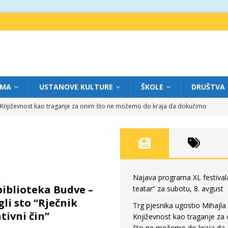
IMA
USTANOVE KULTURE
ŠKOLE
DRUŠTVA
a: Književnost kao traganje za onim što ne možemo do kraja da dokučimo
eatar“ za petak, 7. avgust
FOKUS
dviga: „Više od igre” na sceni između crkava
FOKUS
eatar“ za četvrtak, 6. avgust
FOKUS
Najava programa XL festival
iblioteka Budve –
teatar“ za subotu, 8. avgust
eatar“ za subotu, 8. avgust
FOKUS
li sto “Rječnik
Trg pjesnika ugostio Mihajla 
tivni čin”
Književnost kao traganje za
što ne možemo do kraja da