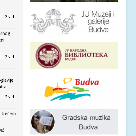
a „Grad
išnog
eni
a „Grad
glavlje
tra
a „Grad
a trećem
vić