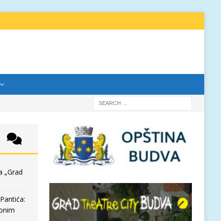
a „Grad
Pantića:
 onim