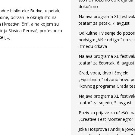
dokučimo
dne biblioteke Budve, u petak,
Najava programa XL festival
dine, održan je okrugli sto na
teatar“ za petak, 7. avgust
i kreativni čin”, a na kojem su
kinja Slavica Perović, profesorica
Od kultne TV serije do pozor
ske
[…]
podviga: „Više od igre” na sc
između crkava
Najava programa XL festival
teatar“ za četvrtak, 6. avgust
Grad, voda, drvo i čovjek:
„Equilibrium“ otvorio novo po
likovnog programa Grada tea
Najava programa XL festival
teatar“ za srijedu, 5. avgust
Poziv za prijave za učešće n
„Creative Fest Montenegro“
Jitka Hosprova i Andrija Jovo