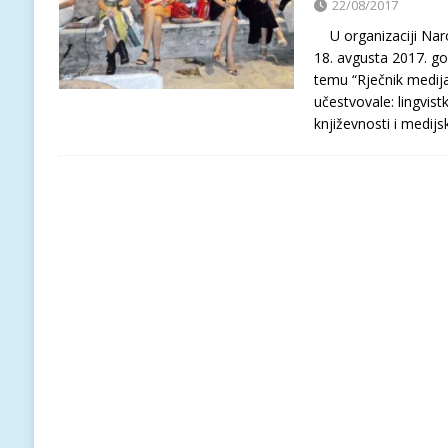
22/08/2017
U organizaciji Naro
18. avgusta 2017. go
temu “Rječnik medija 
učestvovale: lingvist
književnosti i medij