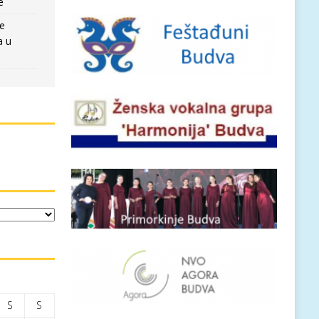
e
re
a u
S
S