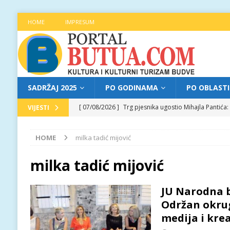
HOME
IMPRESUM
SADRŽAJ 2025
PO GODINAMA
PO OBLAST
[ 07/08/2026 ]
Trg pjesnika ugostio Mihajla Pantić
VIJESTI
FOKUS
HOME
milka tadić mijović
[ 06/08/2026 ]
Najava programa XL festivala „Grad t
[ 06/08/2026 ]
Od kultne TV serije do pozorišnog po
milka tadić mijović
[ 05/08/2026 ]
Najava programa XL festivala „Grad t
JU Narodna b
[ 07/08/2026 ]
Najava programa XL festivala „Grad t
Održan okrug
medija i krea