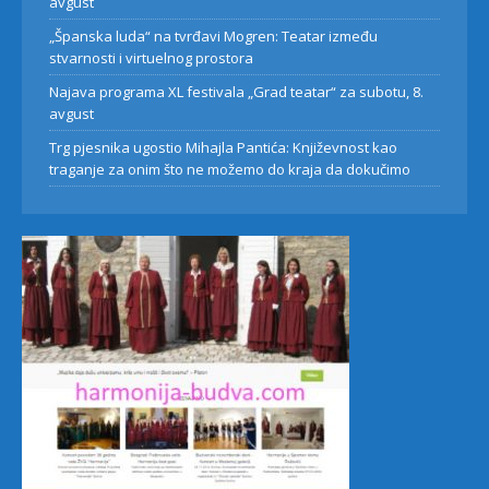
avgust
„Španska luda“ na tvrđavi Mogren: Teatar između
stvarnosti i virtuelnog prostora
Najava programa XL festivala „Grad teatar“ za subotu, 8.
avgust
Trg pjesnika ugostio Mihajla Pantića: Književnost kao
traganje za onim što ne možemo do kraja da dokučimo