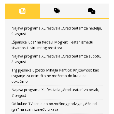
Najava programa XL festivala „Grad teatar“ za neđelju,
9. avgust
„Španska luda“ na tvrđavi Mogren: Teatar između
stvarnosti i virtuelnog prostora
Najava programa XL festivala „Grad teatar“ za subotu,
8. avgust
Trg pjesnika ugostio Mihajla Pantića: Književnost kao
traganje za onim što ne možemo do kraja da
dokučimo
Najava programa XL festivala „Grad teatar“ za petak,
7. avgust
Od kultne TV serije do pozorišnog podviga: „Više od
igre” na sceni između crkava