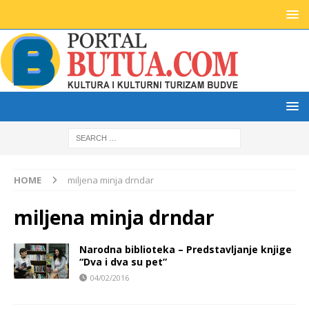
HOME
miljena minja drndar
miljena minja drndar
Narodna biblioteka – Predstavljanje knjige
“Dva i dva su pet”
04/02/2016