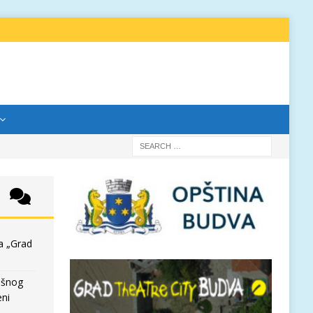
a „Grad
išnog
eni