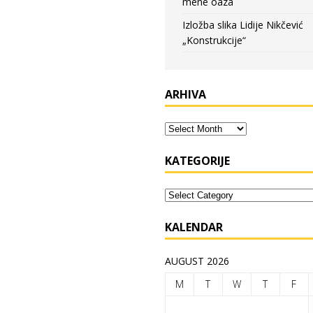
mene oaza
Izložba slika Lidije Nikčević
„Konstrukcije“
ARHIVA
KATEGORIJE
KALENDAR
AUGUST 2026
M
T
W
T
F