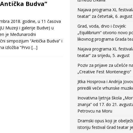
“Antička Budva”
Najava programa XL festival
teatar“ za četvrtak, 6. avgust
bra 2018. godine, u 11 časova
Grad, voda, drvo i čovjek:
JU Muzeji i galerije Budve) u
„Equilibrium“ otvorio novo po
ren je Međunarodni
likovnog programa Grada tea
učni simpozijum “Antička Budva” i
a izložba “Prvo
[…]
Najava programa XL festival
teatar“ za srijedu, 5. avgust
Poziv za prijave za učešće n
„Creative Fest Montenegro“
Jitka Hosprova i Andrija Jovo
priredili veče vrhunske muzik
Inovativna ljetnja škola „Mo
znanja” od 17. do 21. avgust
Petrovcu na Moru
Dramski opus koji je obeljež
istoriju festival Grad teatar j