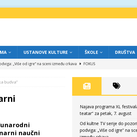
IMA
USTANOVE KULTURE
ŠKOLE
DRUŠTVA
dviga: „Više od igre” na sceni između crkava
FOKUS
eatar“ za četvrtak, 6. avgust
FOKUS
čka budva”
ium“ otvorio novo poglavlje likovnog programa Grada teatra
FOKUS
eatar“ za srijedu, 5. avgust
FOKUS
arni
eatar“ za petak, 7. avgust
FOKUS
Najava programa XL festival
teatar“ za petak, 7. avgust
Od kultne TV serije do pozor
unarodni
podviga: „Više od igre” na sc
inarni naučni
između crkava