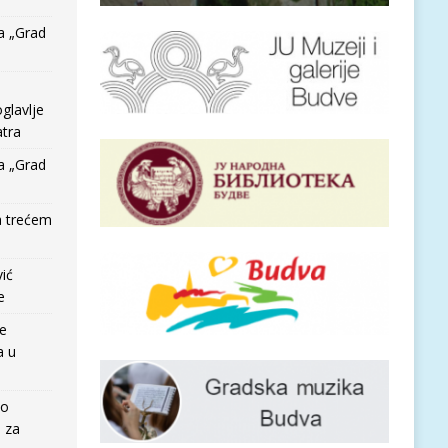
a „Grad
glavlje
tra
a „Grad
a trećem
vić
e
re
a u
io
e za