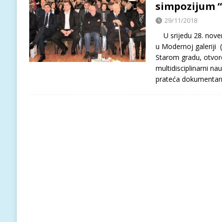
simpozijum 
29/11/2018
U srijedu 28. novem
u Modernoj galeriji (
Starom gradu, otvo
multidisciplinarni na
prateća dokumentarn