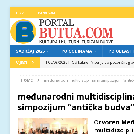
HOME
IMPRESUM
SADRŽAJ 2025
PO GODINAMA
PO OBLAST
[ 06/08/2026 ]
Od kultne TV serije do pozorišnog po
VIJESTI
[ 05/08/2026 ]
Najava programa XL festivala „Grad t
HOME
međunarodni multidisciplinarni simpozijum “anti
[ 05/08/2026 ]
Grad, voda, drvo i čovjek: „Equilibr
[ 04/08/2026 ]
Najava programa XL festivala „Grad t
međunarodni multidisciplin
[ 06/08/2026 ]
Najava programa XL festivala „Grad t
simpozijum “antička budva”
Otvoren Međ
multidiscipl