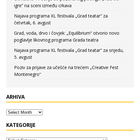
igre” na sceni između crkava
Najava programa XL festivala „Grad teatar“ za
četvrtak, 6. avgust
Grad, voda, drvo i čovjek: „Equilibrium“ otvorio novo
poglavlje likovnog programa Grada teatra
Najava programa XL festivala „Grad teatar“ za srijedu,
5. avgust
Poziv za prijave za učešće na trećem „Creative Fest
Montenegro“
ARHIVA
KATEGORIJE