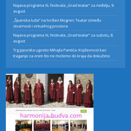
Najava programa XL festivala „Grad teatar“ za neđelju, 9.
avgust
„Španska luda“ na tvrđavi Mogren: Teatar između
stvarnosti i virtuelnog prostora
Najava programa XL festivala „Grad teatar“ za subotu, 8.
avgust
Trg pjesnika ugostio Mihajla Pantića: Književnost kao
traganje za onim što ne možemo do kraja da dokučimo