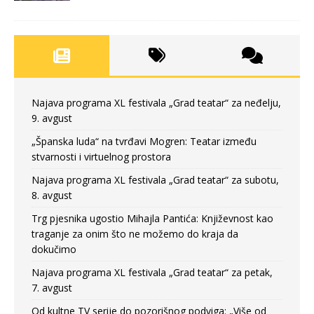
Najava programa XL festivala „Grad teatar“ za neđelju,
9. avgust
„Španska luda“ na tvrđavi Mogren: Teatar između
stvarnosti i virtuelnog prostora
Najava programa XL festivala „Grad teatar“ za subotu,
8. avgust
Trg pjesnika ugostio Mihajla Pantića: Književnost kao
traganje za onim što ne možemo do kraja da
dokučimo
Najava programa XL festivala „Grad teatar“ za petak,
7. avgust
Od kultne TV serije do pozorišnog podviga: „Više od